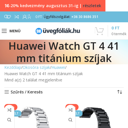
10-20% kedvezmény augusztus 31-ig |
részletek
0
0
FT
Ügyfélszolgálat:
+36 30 8686 351
0
FT
MENÜ
0
termék
Huawei Watch GT 4 41
mm titánium szíjak
Kezdőlap
Okosóra szíjak
Huawei
Huawei Watch GT 4 41 mm titánium szíjak
Mind a(z) 2 találat megjelenítve
Szűrés / Keresés
-40%
-40%
KIEMELT
KIEMELT