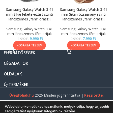
Samsung Galaxy Watch 3 41
Samsung Galaxy Watch 3 41
mm Sikai fekete-ezüst színű
mm Sikai rózsaarany színű
láncszemes „fém” óraszíj
láncszemes „fém” óraszíj
Samsung Galaxy Watch 3 41
Samsung Galaxy Watch 3 41
mm láncszemes fém szíjak
mm láncszemes fém szíjak
9.990
Ft
7.990
Ft
11.990
Ft
9.990
Ft
KOSÁRBA TESZEM
KOSÁRBA TESZEM
ELÉRHETŐSÉGEK
CÉGADATOK
OLDALAK
ÚJ TERMÉKEK
ÜvegFóliák.hu
2026 Minden jog fenntartva |
Készítette:
Gasztro Net Kft.
Weboldalunkon sütiket használunk, melyek célja, hogy teljesebb
szolgáltatást nyújtsunk látogatóink részére.