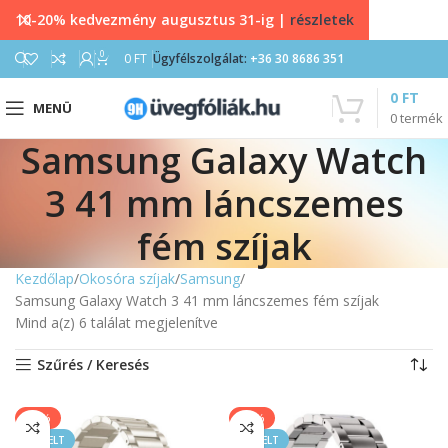
10-20% kedvezmény augusztus 31-ig |
részletek
0
0
FT
Ügyfélszolgálat:
+36 30 8686 351
0
FT
MENÜ
0
termék
Samsung Galaxy Watch
3 41 mm láncszemes
fém szíjak
Kezdőlap
Okosóra szíjak
Samsung
Samsung Galaxy Watch 3 41 mm láncszemes fém szíjak
Mind a(z) 6 találat megjelenítve
Szűrés / Keresés
-20%
-40%
KIEMELT
KIEMELT