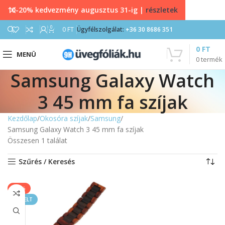
10-20% kedvezmény augusztus 31-ig |
részletek
0
0
FT
Ügyfélszolgálat:
+36 30 8686 351
0
FT
MENÜ
0
termék
Samsung Galaxy Watch
3 45 mm fa szíjak
Kezdőlap
Okosóra szíjak
Samsung
Samsung Galaxy Watch 3 45 mm fa szíjak
Összesen 1 találat
Szűrés / Keresés
-50%
KIEMELT