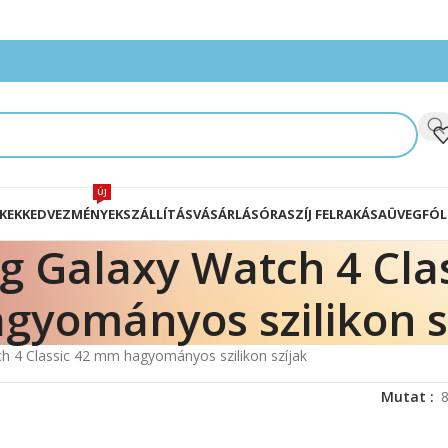
ÚJ
KEK
KEDVEZMÉNYEK
SZÁLLÍTÁS
VÁSÁRLÁS
ÓRASZÍJ FELRAKÁSA
ÜVEGFÓL
 Galaxy Watch 4 Cla
gyományos szilikon s
 4 Classic 42 mm hagyományos szilikon szíjak
Mutat