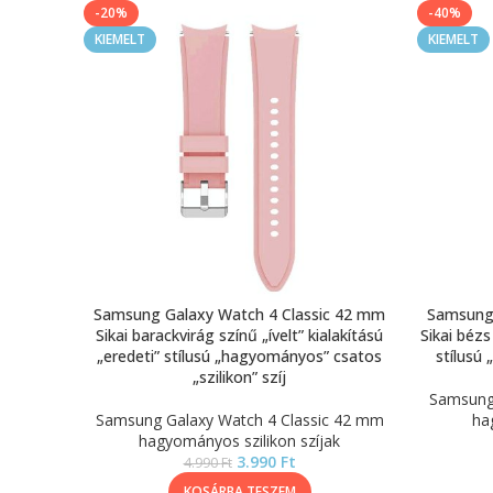
-20%
-40%
KIEMELT
KIEMELT
Samsung Galaxy Watch 4 Classic 42 mm
Samsung 
Sikai barackvirág színű „ívelt” kialakítású
Sikai bézs 
„eredeti” stílusú „hagyományos” csatos
stílusú 
„szilikon” szíj
Samsung 
Samsung Galaxy Watch 4 Classic 42 mm
ha
hagyományos szilikon szíjak
3.990
Ft
4.990
Ft
KOSÁRBA TESZEM