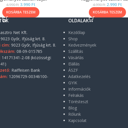
3.990
Ft
2.990
Ft
4.990
Ft
4.990
Ft
KOSÁRBA TESZEM
KOSÁRBA TESZEM
TOK
OLDALAK
asztro Net Kft.
Kezdőlap
9023 Győr, Ifjúság krt. 8.
Shop
i cím:
9023 Győr, Ifjúság krt. 8.
Kedvezmények
ékszám:
08-09-015785
Szállítás
:
14171341-2-08 (közösségi:
Vásárlás
41)
Elállás
zető:
Raiffeisen Bank
ÁSZF
zám:
12096729-00346100-
Adatkezelés
GYIK
Információk
Felrakás
Törésteszt
Blog
Rólunk
Kapcsolat