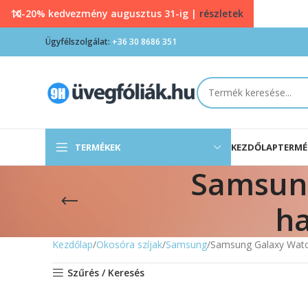
10-20% kedvezmény augusztus 31-ig |
részletek
Ügyfélszolgálat:
+36 30 8686 351
TERMÉKEK
KEZDŐLAP
TERMÉ
Samsung
ha
Kezdőlap
Okosóra szíjak
Samsung
Samsung Galaxy Watch
Szűrés / Keresés