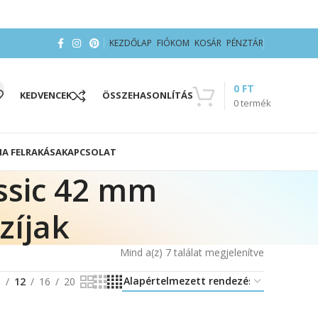
KEZDŐLAP
FIÓKOM
KOSÁR
PÉNZTÁR
0
FT
KEDVENCEK
ÖSSZEHASONLÍTÁS
0
termék
IA FELRAKÁSA
KAPCSOLAT
ssic 42 mm
zíjak
Mind a(z) 7 találat megjelenítve
8
12
16
20