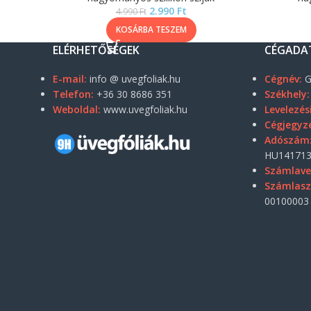
2.990
Ft
4.990
Ft
KOSÁRBA TESZEM
ELÉRHETŐSÉGEK
CÉGADA
E-mail:
info @ uvegfoliak.hu
Cégnév:
G
Telefon:
+36 30 8686 351
Székhely:
Weboldal:
www.uvegfoliak.hu
Levelezés
Cégjegyz
Adószám
HU141713
Számlave
Számlas
00100003