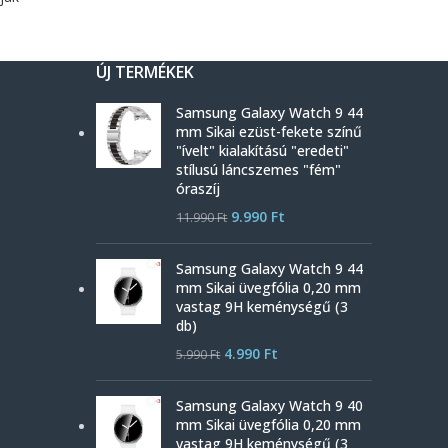
ÚJ TERMÉKEK
Samsung Galaxy Watch 9 44
mm Sikai ezüst-fekete színű
"ívelt" kialakítású "eredeti"
stílusú láncszemes "fém"
óraszíj
9.990
Ft
11.990
Ft
Samsung Galaxy Watch 9 44
mm Sikai üvegfólia 0,20 mm
vastag 9H keménységű (3
db)
4.990
Ft
5.990
Ft
Samsung Galaxy Watch 9 40
mm Sikai üvegfólia 0,20 mm
vastag 9H keménységű (3