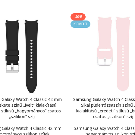
-40%
KIEMELT
Galaxy Watch 4 Classic 42 mm
Samsung Galaxy Watch 4 Clas
fekete színű „ívelt” kialakítású
Sikai púderrózsaszín színű „
” stílusú „hagyományos” csatos
kialakítású „eredeti” stílusú „
„szilikon” szíj
csatos „szilikon” szíj
Galaxy Watch 4 Classic 42 mm
Samsung Galaxy Watch 4 Clas
gyományos szilikon szíjak
hagyományos szilikon szí