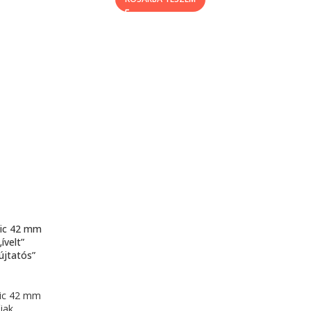
sic 42 mm
ívelt”
bújtatós”
sic 42 mm
jak