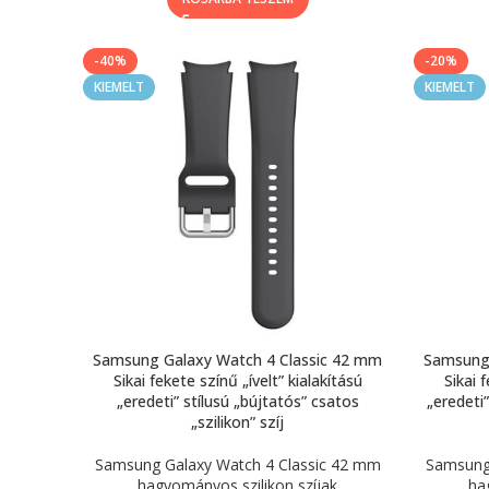
-40%
-20%
KIEMELT
KIEMELT
Samsung Galaxy Watch 4 Classic 42 mm
Samsung 
Sikai fekete színű „ívelt” kialakítású
Sikai 
„eredeti” stílusú „bújtatós” csatos
„eredeti
„szilikon” szíj
Samsung Galaxy Watch 4 Classic 42 mm
Samsung 
hagyományos szilikon szíjak
ha