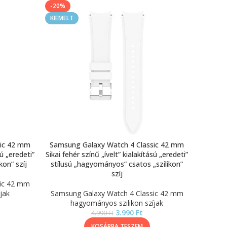
-20%
KIEMELT
sic 42 mm
Samsung Galaxy Watch 4 Classic 42 mm
sú „eredeti”
Sikai fehér színű „ívelt” kialakítású „eredeti”
kon” szíj
stílusú „hagyományos” csatos „szilikon”
szíj
sic 42 mm
jak
Samsung Galaxy Watch 4 Classic 42 mm
hagyományos szilikon szíjak
3.990
Ft
4.990
Ft
KOSÁRBA TESZEM