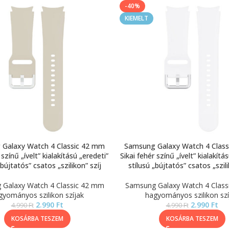
-40%
KIEMELT
Galaxy Watch 4 Classic 42 mm
Samsung Galaxy Watch 4 Clas
színű „ívelt” kialakítású „eredeti”
Sikai fehér színű „ívelt” kialakítá
„bújtatós” csatos „szilikon” szíj
stílusú „bújtatós” csatos „szili
Galaxy Watch 4 Classic 42 mm
Samsung Galaxy Watch 4 Clas
gyományos szilikon szíjak
hagyományos szilikon szí
2.990
Ft
2.990
Ft
4.990
Ft
4.990
Ft
KOSÁRBA TESZEM
KOSÁRBA TESZEM