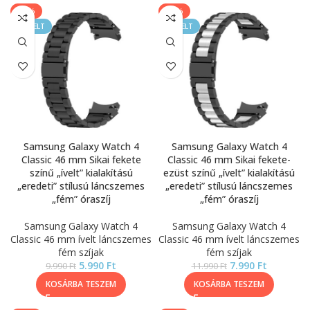
-40%
-33%
KIEMELT
KIEMELT
Samsung Galaxy Watch 4
Samsung Galaxy Watch 4
Classic 46 mm Sikai fekete
Classic 46 mm Sikai fekete-
színű „ívelt” kialakítású
ezüst színű „ívelt” kialakítású
„eredeti” stílusú láncszemes
„eredeti” stílusú láncszemes
„fém” óraszíj
„fém” óraszíj
Samsung Galaxy Watch 4
Samsung Galaxy Watch 4
Classic 46 mm ívelt láncszemes
Classic 46 mm ívelt láncszemes
fém szíjak
fém szíjak
5.990
Ft
7.990
Ft
9.990
Ft
11.990
Ft
KOSÁRBA TESZEM
KOSÁRBA TESZEM