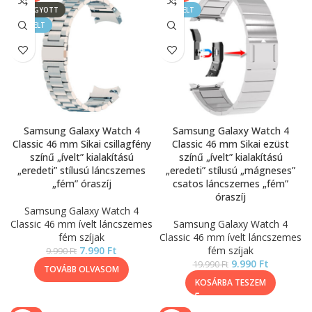
ELFOGYOTT
KIEMELT
KIEMELT
Samsung Galaxy Watch 4
Samsung Galaxy Watch 4
Classic 46 mm Sikai csillagfény
Classic 46 mm Sikai ezüst
színű „ívelt” kialakítású
színű „ívelt” kialakítású
„eredeti” stílusú láncszemes
„eredeti” stílusú „mágneses”
„fém” óraszíj
csatos láncszemes „fém”
óraszíj
Samsung Galaxy Watch 4
Classic 46 mm ívelt láncszemes
Samsung Galaxy Watch 4
fém szíjak
Classic 46 mm ívelt láncszemes
7.990
Ft
fém szíjak
9.990
Ft
9.990
Ft
19.990
Ft
TOVÁBB OLVASOM
KOSÁRBA TESZEM