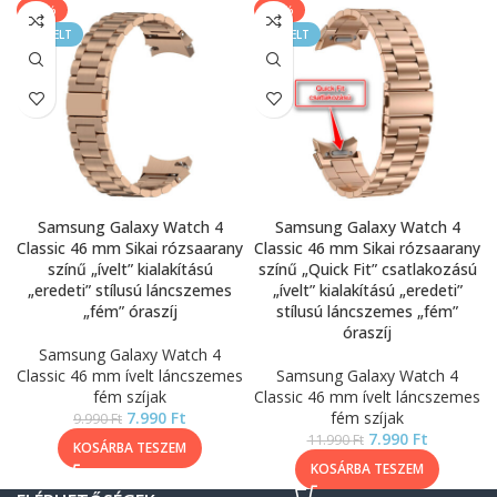
-20%
-33%
KIEMELT
KIEMELT
Samsung Galaxy Watch 4
Samsung Galaxy Watch 4
Classic 46 mm Sikai rózsaarany
Classic 46 mm Sikai rózsaarany
színű „ívelt” kialakítású
színű „Quick Fit” csatlakozású
„eredeti” stílusú láncszemes
„ívelt” kialakítású „eredeti”
„fém” óraszíj
stílusú láncszemes „fém”
óraszíj
Samsung Galaxy Watch 4
Classic 46 mm ívelt láncszemes
Samsung Galaxy Watch 4
fém szíjak
Classic 46 mm ívelt láncszemes
7.990
Ft
fém szíjak
9.990
Ft
7.990
Ft
11.990
Ft
KOSÁRBA TESZEM
KOSÁRBA TESZEM