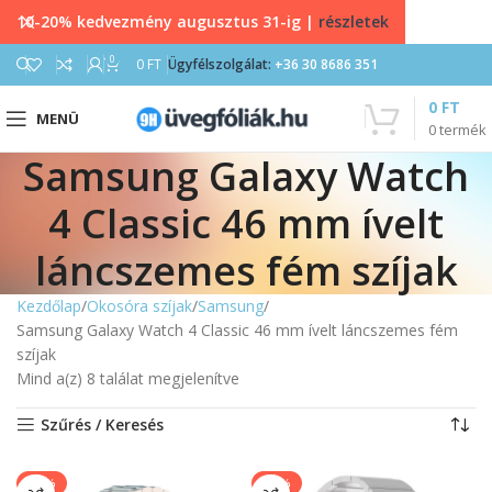
10-20% kedvezmény augusztus 31-ig |
részletek
0
0
FT
Ügyfélszolgálat:
+36 30 8686 351
0
FT
MENÜ
0
termék
Samsung Galaxy Watch
4 Classic 46 mm ívelt
láncszemes fém szíjak
Kezdőlap
Okosóra szíjak
Samsung
Samsung Galaxy Watch 4 Classic 46 mm ívelt láncszemes fém
szíjak
Mind a(z) 8 találat megjelenítve
Szűrés / Keresés
-20%
-50%