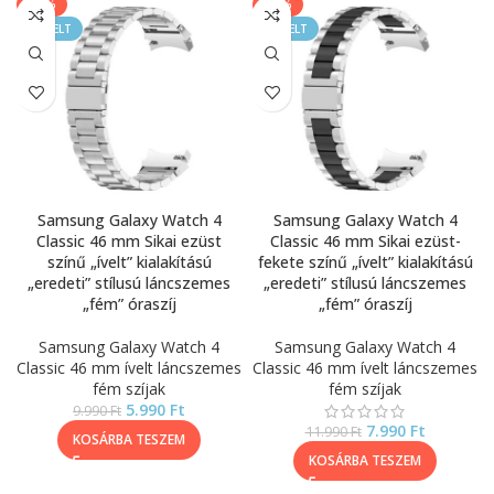
-40%
-33%
KIEMELT
KIEMELT
Samsung Galaxy Watch 4
Samsung Galaxy Watch 4
Classic 46 mm Sikai ezüst
Classic 46 mm Sikai ezüst-
színű „ívelt” kialakítású
fekete színű „ívelt” kialakítású
„eredeti” stílusú láncszemes
„eredeti” stílusú láncszemes
„fém” óraszíj
„fém” óraszíj
Samsung Galaxy Watch 4
Samsung Galaxy Watch 4
Classic 46 mm ívelt láncszemes
Classic 46 mm ívelt láncszemes
fém szíjak
fém szíjak
5.990
Ft
9.990
Ft
7.990
Ft
11.990
Ft
KOSÁRBA TESZEM
KOSÁRBA TESZEM