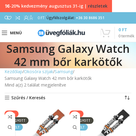
10-20% kedvezmény augusztus 31-ig |
részletek
0
0
FT
Ügyfélszolgálat:
+36 30 8686 351
0
FT
MENÜ
0
termék
Samsung Galaxy Watch
42 mm bőr karkötők
Kezdőlap
Okosóra szíjak
Samsung
Samsung Galaxy Watch 42 mm bőr karkötők
Mind a(z) 2 találat megjelenítve
Szűrés / Keresés
-25%
-25%
ELFOGYOTT
ELFOGYOTT
KIEMELT
KIEMELT