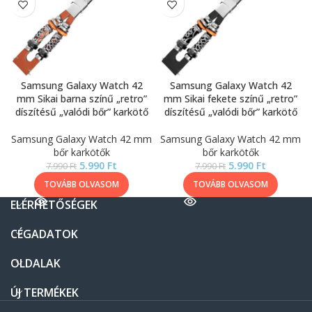
Samsung Galaxy Watch 42
Samsung Galaxy Watch 42
mm Sikai barna színű „retro”
mm Sikai fekete színű „retro”
díszítésű „valódi bőr” karkötő
díszítésű „valódi bőr” karkötő
Samsung Galaxy Watch 42 mm
Samsung Galaxy Watch 42 mm
bőr karkötők
bőr karkötők
5.990
Ft
5.990
Ft
7.990
Ft
7.990
Ft
TOVÁBB OLVASOM
TOVÁBB OLVASOM
ELÉRHETŐSÉGEK
CÉGADATOK
OLDALAK
ÚJ TERMÉKEK