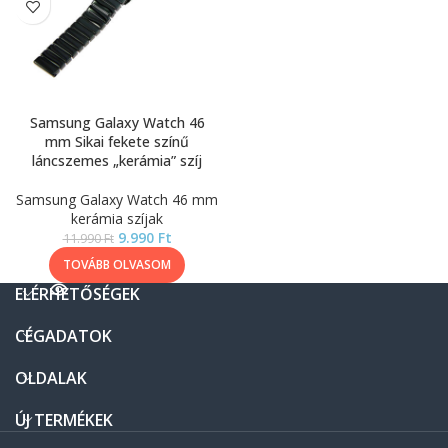
Samsung Galaxy Watch 46
mm Sikai fekete színű
láncszemes „kerámia” szíj
Samsung Galaxy Watch 46 mm
kerámia szíjak
9.990
Ft
11.990
Ft
TOVÁBB OLVASOM
ELÉRHETŐSÉGEK
CÉGADATOK
OLDALAK
ÚJ TERMÉKEK