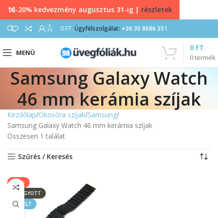
10-20% kedvezmény augusztus 31-ig |
részletek
0
0
FT
Ügyfélszolgálat:
+36 30 8686 351
0
FT
MENÜ
0
termék
Samsung Galaxy Watch
46 mm kerámia szíjak
Kezdőlap
Okosóra szíjak
Samsung
Samsung Galaxy Watch 46 mm kerámia szíjak
Összesen 1 találat
Szűrés / Keresés
-17%
ELFOGYOTT
KIEMELT