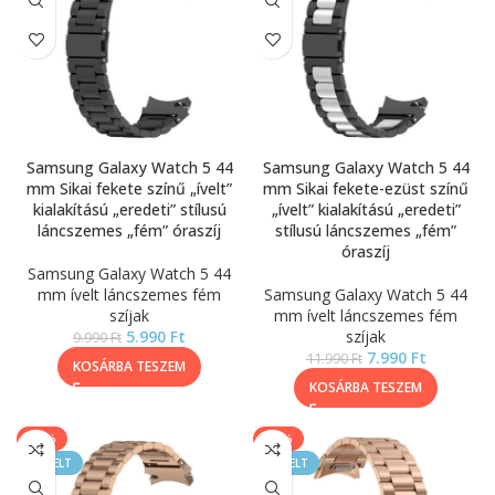
Samsung Galaxy Watch 5 44
Samsung Galaxy Watch 5 44
mm Sikai fekete színű „ívelt”
mm Sikai fekete-ezüst színű
kialakítású „eredeti” stílusú
„ívelt” kialakítású „eredeti”
láncszemes „fém” óraszíj
stílusú láncszemes „fém”
óraszíj
Samsung Galaxy Watch 5 44
mm ívelt láncszemes fém
Samsung Galaxy Watch 5 44
szíjak
mm ívelt láncszemes fém
5.990
Ft
szíjak
9.990
Ft
7.990
Ft
11.990
Ft
KOSÁRBA TESZEM
KOSÁRBA TESZEM
-20%
-33%
KIEMELT
KIEMELT