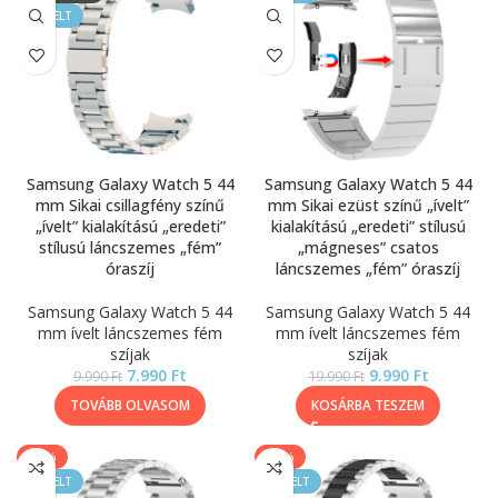
KIEMELT
Samsung Galaxy Watch 5 44
Samsung Galaxy Watch 5 44
mm Sikai csillagfény színű
mm Sikai ezüst színű „ívelt”
„ívelt” kialakítású „eredeti”
kialakítású „eredeti” stílusú
stílusú láncszemes „fém”
„mágneses” csatos
óraszíj
láncszemes „fém” óraszíj
Samsung Galaxy Watch 5 44
Samsung Galaxy Watch 5 44
mm ívelt láncszemes fém
mm ívelt láncszemes fém
szíjak
szíjak
7.990
Ft
9.990
Ft
9.990
Ft
19.990
Ft
TOVÁBB OLVASOM
KOSÁRBA TESZEM
-40%
-33%
KIEMELT
KIEMELT