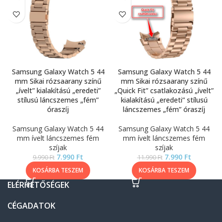
Samsung Galaxy Watch 5 44
Samsung Galaxy Watch 5 44
mm Sikai rózsaarany színű
mm Sikai rózsaarany színű
„ívelt” kialakítású „eredeti”
„Quick Fit” csatlakozású „ívelt”
stílusú láncszemes „fém”
kialakítású „eredeti” stílusú
óraszíj
láncszemes „fém” óraszíj
Samsung Galaxy Watch 5 44
Samsung Galaxy Watch 5 44
mm ívelt láncszemes fém
mm ívelt láncszemes fém
szíjak
szíjak
7.990
Ft
7.990
Ft
9.990
Ft
11.990
Ft
KOSÁRBA TESZEM
KOSÁRBA TESZEM
ELÉRHETŐSÉGEK
CÉGADATOK