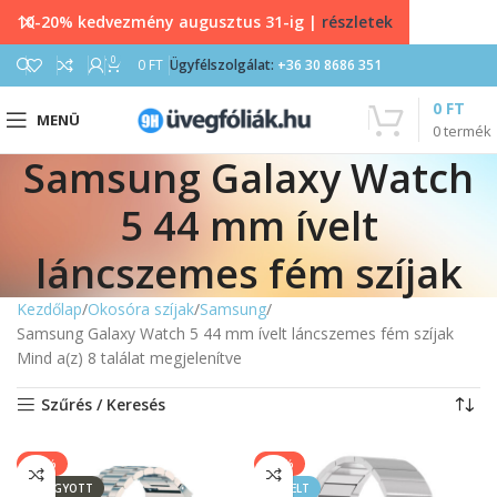
10-20% kedvezmény augusztus 31-ig |
részletek
0
0
FT
Ügyfélszolgálat:
+36 30 8686 351
0
FT
MENÜ
0
termék
Samsung Galaxy Watch
5 44 mm ívelt
láncszemes fém szíjak
Kezdőlap
Okosóra szíjak
Samsung
Samsung Galaxy Watch 5 44 mm ívelt láncszemes fém szíjak
Mind a(z) 8 találat megjelenítve
Szűrés / Keresés
-20%
-50%
ELFOGYOTT
KIEMELT