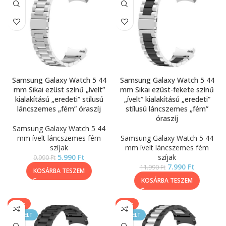
Samsung Galaxy Watch 5 44
Samsung Galaxy Watch 5 44
mm Sikai ezüst színű „ívelt”
mm Sikai ezüst-fekete színű
kialakítású „eredeti” stílusú
„ívelt” kialakítású „eredeti”
láncszemes „fém” óraszíj
stílusú láncszemes „fém”
óraszíj
Samsung Galaxy Watch 5 44
mm ívelt láncszemes fém
Samsung Galaxy Watch 5 44
szíjak
mm ívelt láncszemes fém
5.990
Ft
szíjak
9.990
Ft
7.990
Ft
11.990
Ft
KOSÁRBA TESZEM
KOSÁRBA TESZEM
-40%
-33%
KIEMELT
KIEMELT