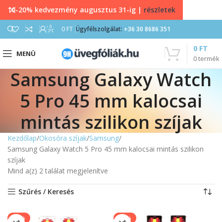
10-20% kedvezmény augusztus 31-ig |
részletek
0
0
FT
Ügyfélszolgálat:
+36 30 8686 351
0
FT
MENÜ
0
termék
Samsung Galaxy Watch
5 Pro 45 mm kalocsai
mintás szilikon szíjak
Kezdőlap
Okosóra szíjak
Samsung
Samsung Galaxy Watch 5 Pro 45 mm kalocsai mintás szilikon
szíjak
Mind a(z) 2 találat megjelenítve
Szűrés / Keresés
-33%
-33%