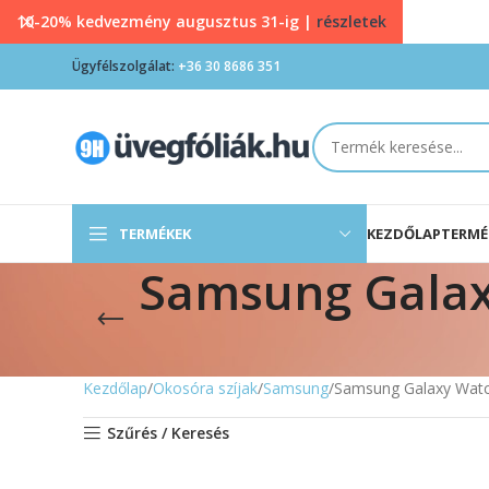
10-20% kedvezmény augusztus 31-ig |
részletek
Ügyfélszolgálat:
+36 30 8686 351
TERMÉKEK
KEZDŐLAP
TERMÉ
Samsung Galax
Kezdőlap
Okosóra szíjak
Samsung
Samsung Galaxy Watch
Szűrés / Keresés