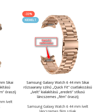
-33%
KIEMELT
mm Sikai
Samsung Galaxy Watch 6 44 mm Sikai
akítású
rózsaarany színű „Quick Fit” csatlakozású
m” óraszíj
„ívelt” kialakítású „eredeti” stílusú
láncszemes „fém” óraszíj
m ívelt
k
Samsung Galaxy Watch 6 44 mm ívelt
láncszemes fém szíjak