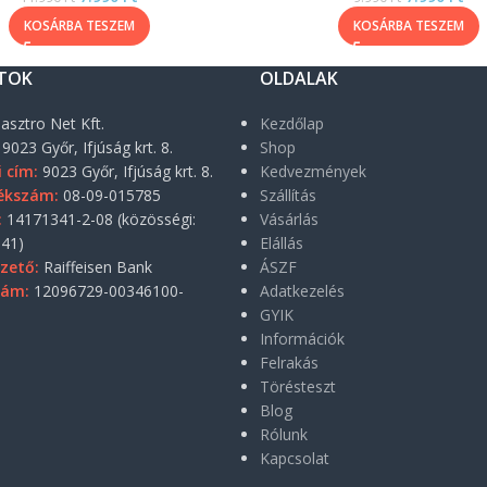
KOSÁRBA TESZEM
KOSÁRBA TESZEM
TOK
OLDALAK
asztro Net Kft.
Kezdőlap
9023 Győr, Ifjúság krt. 8.
Shop
i cím:
9023 Győr, Ifjúság krt. 8.
Kedvezmények
ékszám:
08-09-015785
Szállítás
:
14171341-2-08 (közösségi:
Vásárlás
41)
Elállás
zető:
Raiffeisen Bank
ÁSZF
zám:
12096729-00346100-
Adatkezelés
GYIK
Információk
Felrakás
Törésteszt
Blog
Rólunk
Kapcsolat