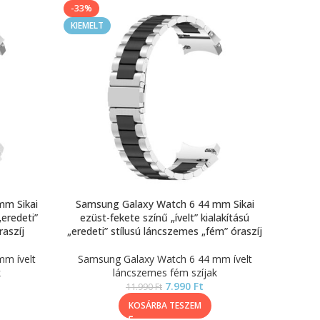
-33%
KIEMELT
mm Sikai
Samsung Galaxy Watch 6 44 mm Sikai
„eredeti”
ezüst-fekete színű „ívelt” kialakítású
raszíj
„eredeti” stílusú láncszemes „fém” óraszíj
m ívelt
Samsung Galaxy Watch 6 44 mm ívelt
k
láncszemes fém szíjak
7.990
Ft
11.990
Ft
KOSÁRBA TESZEM