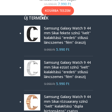
7.990
Ft
11.990
Ft
KOSÁRBA TESZEM
ÚJ TERMÉKEK
Samsung Galaxy Watch 9 44
mm Sikai fekete színű "ívelt"
kialakítású "eredeti" stílusú
láncszemes "fém" óraszíj
5.990
Ft
9.990
Ft
Samsung Galaxy Watch 9 44
mm Sikai ezüst színű "ívelt"
kialakítású "eredeti" stílusú
láncszemes "fém" óraszíj
5.990
Ft
9.990
Ft
Samsung Galaxy Watch 9 44
mm Sikai rózsaarany színű
"ívelt" kialakítású "dupla
biztonságos" csatos