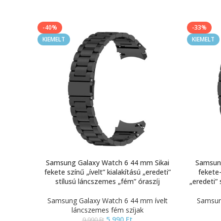
-40%
-33%
KIEMELT
KIEMELT
Samsung Galaxy Watch 6 44 mm Sikai
Samsung
fekete színű „ívelt” kialakítású „eredeti”
fekete-
stílusú láncszemes „fém” óraszíj
„eredeti”
Samsung Galaxy Watch 6 44 mm ívelt
Samsun
láncszemes fém szíjak
5.990
Ft
9.990
Ft