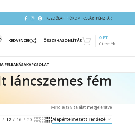
KEZDŐLAP
FIÓKOM
KOSÁR
PÉNZTÁR
0
FT
KEDVENCEK
ÖSSZEHASONLÍTÁS
0
termék
IA FELRAKÁSA
KAPCSOLAT
t láncszemes fém
Mind a(z) 8 találat megjelenítve
8
12
16
20