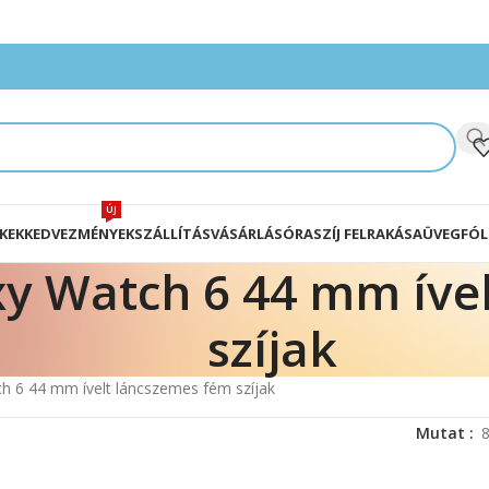
ÚJ
KEK
KEDVEZMÉNYEK
SZÁLLÍTÁS
VÁSÁRLÁS
ÓRASZÍJ FELRAKÁSA
ÜVEGFÓL
y Watch 6 44 mm ível
szíjak
 6 44 mm ívelt láncszemes fém szíjak
Mutat