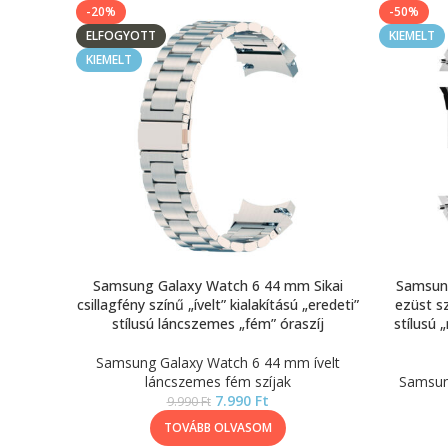
-20%
-50%
ELFOGYOTT
KIEMELT
KIEMELT
Samsung Galaxy Watch 6 44 mm Sikai
Samsung
csillagfény színű „ívelt” kialakítású „eredeti”
ezüst sz
stílusú láncszemes „fém” óraszíj
stílusú
Samsung Galaxy Watch 6 44 mm ívelt
láncszemes fém szíjak
Samsun
7.990
Ft
9.990
Ft
TOVÁBB OLVASOM