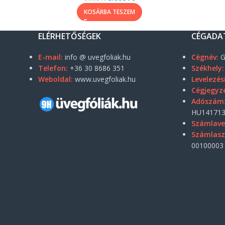
KOSÁRBA TESZEM
ELÉRHETŐSÉGEK
CÉGADA
E-mail:
info @ uvegfoliak.hu
Cégnév:
G
Telefon:
+36 30 8686 351
Székhely:
Weboldal:
www.uvegfoliak.hu
Levelezés
Cégjegyz
Adószám
HU141713
Számlave
Számlas
00100003