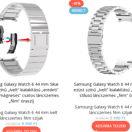
-40%
KIEMELT
 Galaxy Watch 6 44 mm Sikai
Samsung Galaxy Watch 6 44 
ínű „ívelt” kialakítású „eredeti”
ezüst színű „ívelt” kialakítású 
 „mágneses” csatos láncszemes
stílusú láncszemes „fém” ó
„fém” óraszíj
Samsung Galaxy Watch 6 44 m
g Galaxy Watch 6 44 mm ívelt
láncszemes fém szíja
láncszemes fém szíjak
5.990
Ft
9.990
Ft
9.990
Ft
19.990
Ft
KOSÁRBA TESZEM
KOSÁRBA TESZEM