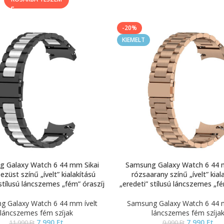
-20%
KIEMELT
 Galaxy Watch 6 44 mm Sikai
Samsung Galaxy Watch 6 44 
ezüst színű „ívelt” kialakítású
rózsaarany színű „ívelt” kial
 stílusú láncszemes „fém” óraszíj
„eredeti” stílusú láncszemes „fé
g Galaxy Watch 6 44 mm ívelt
Samsung Galaxy Watch 6 44 m
láncszemes fém szíjak
láncszemes fém szíja
7.990
Ft
7.990
Ft
11.990
Ft
9.990
Ft