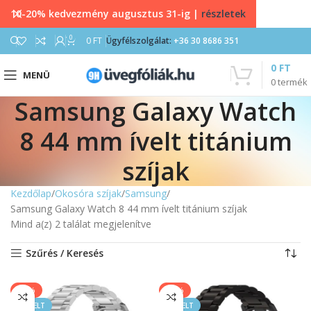
10-20% kedvezmény augusztus 31-ig |
részletek
0
0
FT
Ügyfélszolgálat:
+36 30 8686 351
0
FT
MENÜ
0
termék
Samsung Galaxy Watch
8 44 mm ívelt titánium
szíjak
Kezdőlap
Okosóra szíjak
Samsung
Samsung Galaxy Watch 8 44 mm ívelt titánium szíjak
Mind a(z) 2 találat megjelenítve
Szűrés / Keresés
-25%
-25%
KIEMELT
KIEMELT