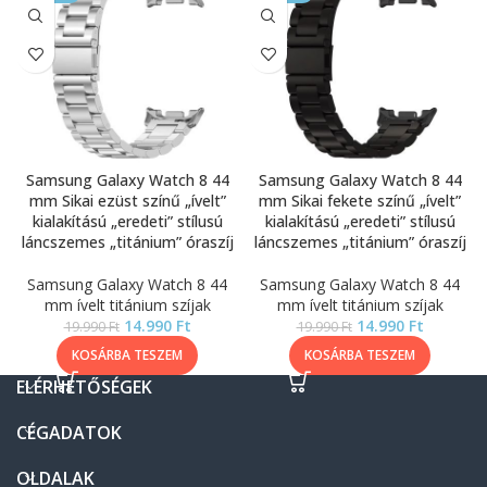
Samsung Galaxy Watch 8 44
Samsung Galaxy Watch 8 44
mm Sikai ezüst színű „ívelt”
mm Sikai fekete színű „ívelt”
kialakítású „eredeti” stílusú
kialakítású „eredeti” stílusú
láncszemes „titánium” óraszíj
láncszemes „titánium” óraszíj
Samsung Galaxy Watch 8 44
Samsung Galaxy Watch 8 44
mm ívelt titánium szíjak
mm ívelt titánium szíjak
14.990
Ft
14.990
Ft
19.990
Ft
19.990
Ft
KOSÁRBA TESZEM
KOSÁRBA TESZEM
ELÉRHETŐSÉGEK
CÉGADATOK
OLDALAK