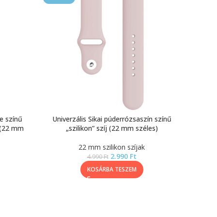
ke színű
Univerzális Sikai púderrózsaszín színű
j (22 mm
„szilikon” szíj (22 mm széles)
22 mm szilikon szíjak
2.990
Ft
4.990
Ft
KOSÁRBA TESZEM