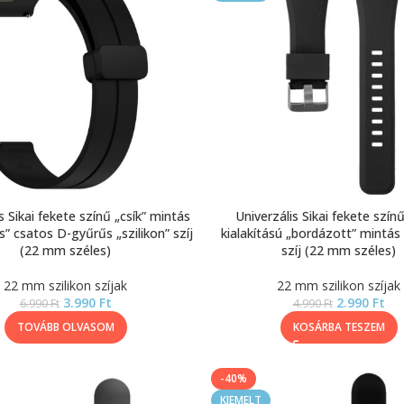
s Sikai fekete színű „csík” mintás
Univerzális Sikai fekete színű
 csatos D-gyűrűs „szilikon” szíj
kialakítású „bordázott” mintás 
(22 mm széles)
szíj (22 mm széles)
22 mm szilikon szíjak
22 mm szilikon szíjak
3.990
Ft
2.990
Ft
6.990
Ft
4.990
Ft
TOVÁBB OLVASOM
KOSÁRBA TESZEM
-40%
KIEMELT