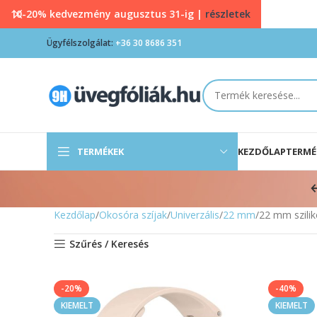
10-20% kedvezmény augusztus 31-ig |
részletek
Ügyfélszolgálat:
+36 30 8686 351
TERMÉKEK
KEZDŐLAP
TERMÉ
Kezdőlap
Okosóra szíjak
Univerzális
22 mm
22 mm szilik
Szűrés / Keresés
-20%
-40%
KIEMELT
KIEMELT