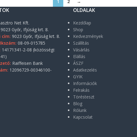
1
2
→
TOK
OLDALAK
asztro Net Kft.
Kezdőlap
9023 Győr, Ifjúság krt. 8.
Shop
i cím:
9023 Győr, Ifjúság krt. 8.
Kedvezmények
ékszám:
08-09-015785
Szállítás
:
14171341-2-08 (közösségi:
Vásárlás
41)
Elállás
zető:
Raiffeisen Bank
ÁSZF
zám:
12096729-00346100-
Adatkezelés
GYIK
Információk
Felrakás
Törésteszt
Blog
Rólunk
Kapcsolat