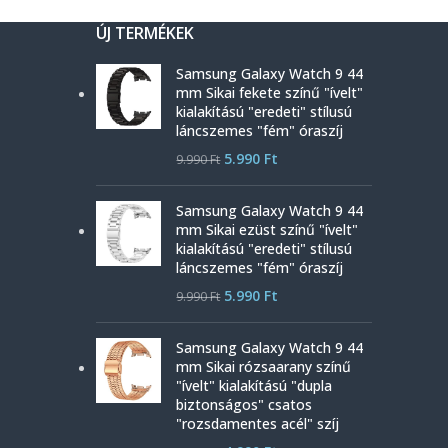
ÚJ TERMÉKEK
Samsung Galaxy Watch 9 44
mm Sikai fekete színű "ívelt"
kialakítású "eredeti" stílusú
láncszemes "fém" óraszíj
5.990
Ft
9.990
Ft
Samsung Galaxy Watch 9 44
mm Sikai ezüst színű "ívelt"
kialakítású "eredeti" stílusú
láncszemes "fém" óraszíj
5.990
Ft
9.990
Ft
Samsung Galaxy Watch 9 44
mm Sikai rózsaarany színű
"ívelt" kialakítású "dupla
biztonságos" csatos
"rozsdamentes acél" szíj