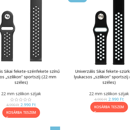
is Sikai fekete-szénfekete színű
Univerzális Sikai fekete-szür
os „szilikon” sportszíj (22 mm
lyukacsos „szilikon” sportszí
széles)
széles)
22 mm szilikon szíjak
22 mm szilikon szíjak
2.990
Ft
4.990
Ft
2.990
Ft
4.990
Ft
KOSÁRBA TESZEM
KOSÁRBA TESZEM