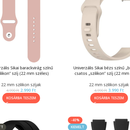
zális Sikai barackvirág színű
Univerzális Sikai bézs színű „
ilikon” szíj (22 mm széles)
csatos „szilikon” szíj (22 mm
22 mm szilikon szíjak
22 mm szilikon szíjak
2.990
Ft
3.990
Ft
4.990
Ft
4.990
Ft
KOSÁRBA TESZEM
KOSÁRBA TESZEM
-40%
TT
KIEMELT