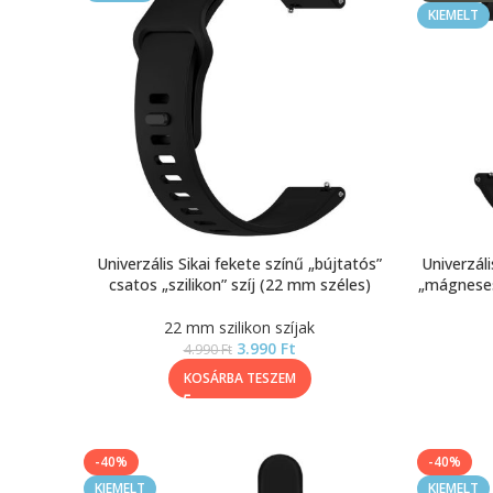
KIEMELT
Univerzális Sikai fekete színű „bújtatós”
Univerzáli
csatos „szilikon” szíj (22 mm széles)
„mágneses”
22 mm szilikon szíjak
3.990
Ft
4.990
Ft
KOSÁRBA TESZEM
-40%
-40%
KIEMELT
KIEMELT