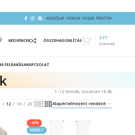
KEZDŐLAP
FIÓKOM
KOSÁR
PÉNZTÁR
0
FT
KEDVENCEK
ÖSSZEHASONLÍTÁS
0
termék
IA FELRAKÁSA
KAPCSOLAT
ak
1–12 termék, összesen 16 db
8
12
16
20
-40%
KIEMELT