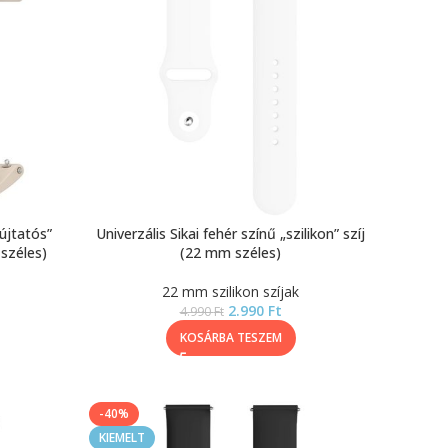
bújtatós”
Univerzális Sikai fehér színű „szilikon” szíj
 széles)
(22 mm széles)
22 mm szilikon szíjak
2.990
Ft
4.990
Ft
KOSÁRBA TESZEM
-40%
KIEMELT