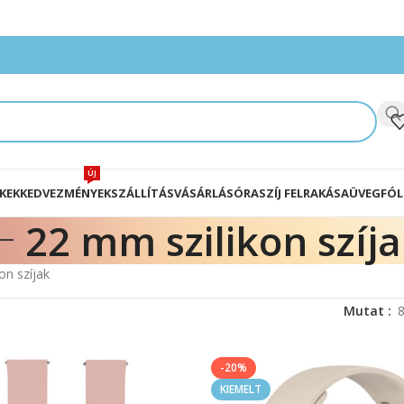
ÚJ
KEK
KEDVEZMÉNYEK
SZÁLLÍTÁS
VÁSÁRLÁS
ÓRASZÍJ FELRAKÁSA
ÜVEGFÓL
22 mm szilikon szíj
on szíjak
Mutat
-20%
KIEMELT