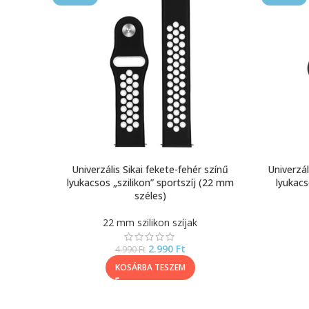
Univerzális Sikai fekete-fehér színű
Univerzál
lyukacsos „szilikon” sportszíj (22 mm
lyukacs
széles)
22 mm szilikon szíjak
2.990
Ft
4.990
Ft
KOSÁRBA TESZEM