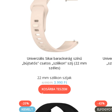
Univerzális Sikai barackvirág színű
Univer
„bújtatós” csatos „szilikon” szíj (22 mm
„sz
széles)
22 mm szilikon szíjak
3.990
Ft
4.990
Ft
KOSÁRBA TESZEM
-20%
-43%
KIEMELT
ELFOGYO