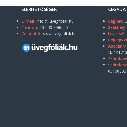
ELÉRHETŐSÉGEK
CÉGADA
E-mail:
info @ uvegfoliak.hu
Cégnév:
G
Telefon:
+36 30 8686 351
Székhely:
Weboldal:
www.uvegfoliak.hu
Levelezés
Cégjegyz
Adószám
HU141713
Számlave
Számlas
00100003