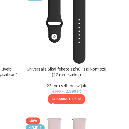
 „ívelt”
Univerzális Sikai fekete színű „szilikon” szíj
„szilikon”
(22 mm széles)
22 mm szilikon szíjak
2.990
Ft
4.990
Ft
KOSÁRBA TESZEM
-40%
KIEMELT