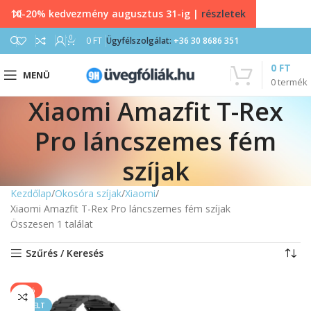
10-20% kedvezmény augusztus 31-ig |
részletek
0
0
FT
Ügyfélszolgálat:
+36 30 8686 351
0
FT
MENÜ
0
termék
Xiaomi Amazfit T-Rex
Pro láncszemes fém
szíjak
Kezdőlap
Okosóra szíjak
Xiaomi
Xiaomi Amazfit T-Rex Pro láncszemes fém szíjak
Összesen 1 találat
Szűrés / Keresés
-20%
KIEMELT