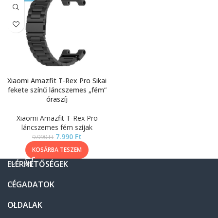
Xiaomi Amazfit T-Rex Pro Sikai
fekete színű láncszemes „fém”
óraszíj
Xiaomi Amazfit T-Rex Pro
láncszemes fém szíjak
7.990
Ft
9.990
Ft
KOSÁRBA TESZEM
ELÉRHETŐSÉGEK
CÉGADATOK
OLDALAK