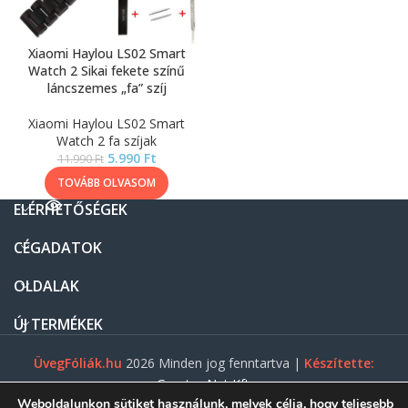
Xiaomi Haylou LS02 Smart
Watch 2 Sikai fekete színű
láncszemes „fa” szíj
Xiaomi Haylou LS02 Smart
Watch 2 fa szíjak
5.990
Ft
11.990
Ft
TOVÁBB OLVASOM
ELÉRHETŐSÉGEK
CÉGADATOK
OLDALAK
ÚJ TERMÉKEK
ÜvegFóliák.hu
2026 Minden jog fenntartva |
Készítette:
Gasztro Net Kft.
Weboldalunkon sütiket használunk, melyek célja, hogy teljesebb