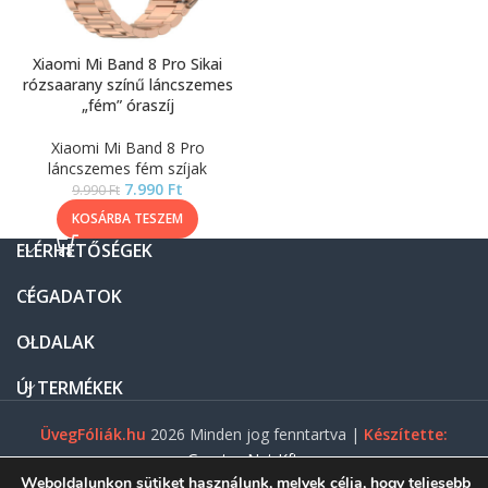
Xiaomi Mi Band 8 Pro Sikai
rózsaarany színű láncszemes
„fém” óraszíj
Xiaomi Mi Band 8 Pro
láncszemes fém szíjak
7.990
Ft
9.990
Ft
KOSÁRBA TESZEM
ELÉRHETŐSÉGEK
CÉGADATOK
OLDALAK
ÚJ TERMÉKEK
ÜvegFóliák.hu
2026 Minden jog fenntartva |
Készítette:
Gasztro Net Kft.
Weboldalunkon sütiket használunk, melyek célja, hogy teljesebb