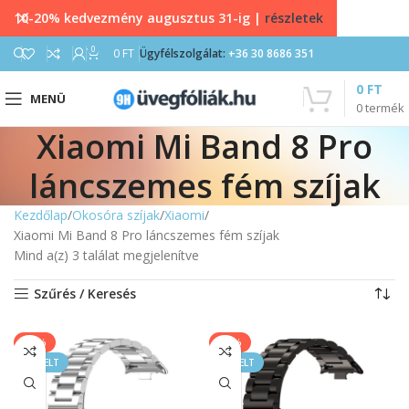
10-20% kedvezmény augusztus 31-ig |
részletek
0
0
FT
Ügyfélszolgálat:
+36 30 8686 351
0
FT
MENÜ
0
termék
Xiaomi Mi Band 8 Pro
láncszemes fém szíjak
Kezdőlap
Okosóra szíjak
Xiaomi
Xiaomi Mi Band 8 Pro láncszemes fém szíjak
Mind a(z) 3 találat megjelenítve
Szűrés / Keresés
-20%
-20%
KIEMELT
KIEMELT