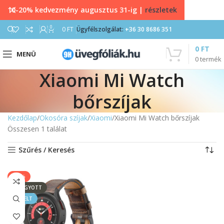
10-20% kedvezmény augusztus 31-ig |
részletek
0
0
FT
Ügyfélszolgálat:
+36 30 8686 351
0
FT
MENÜ
0
termék
Xiaomi Mi Watch
bőrszíjak
Kezdőlap
Okosóra szíjak
Xiaomi
Xiaomi Mi Watch bőrszíjak
Összesen 1 találat
Szűrés / Keresés
-17%
ELFOGYOTT
KIEMELT