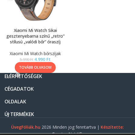
Xiaomi Mi Watch Sikai
gesztenyebarna színű „retro”
stílusú „valódi bőr” óraszíj
Xiaomi Mi Watch bőrszíjak
4.990
Ft
5.990
Ft
TOVÁBB OLVASOM
ELÉRHETŐSÉGEK
CÉGADATOK
OLDALAK
ÚJ TERMÉKEK
ÜvegFóliák.hu
2026 Minden jog fenntartva |
Készítette:
Gasztro Net Kft.