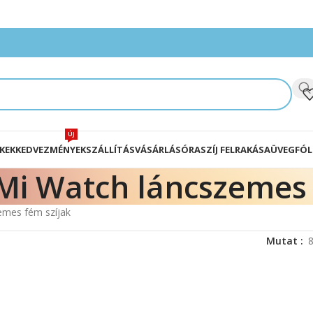
ÚJ
KEK
KEDVEZMÉNYEK
SZÁLLÍTÁS
VÁSÁRLÁS
ÓRASZÍJ FELRAKÁSA
ÜVEGFÓL
Mi Watch láncszemes 
emes fém szíjak
Mutat