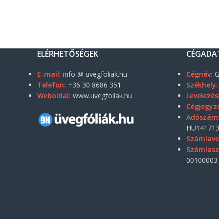
ELÉRHETŐSÉGEK
CÉGADA
E-mail:
info @ uvegfoliak.hu
Cégnév:
G
Telefon:
+36 30 8686 351
Székhely:
Weboldal:
www.uvegfoliak.hu
Levelezés
Cégjegyz
Adószám
HU141713
Számlave
Számlas
00100003