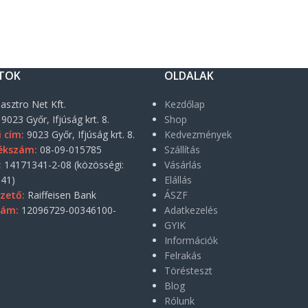
TOK
OLDALAK
asztro Net Kft.
Kezdőlap
9023 Győr, Ifjúság krt. 8.
Shop
i cím:
9023 Győr, Ifjúság krt. 8.
Kedvezmények
ékszám:
08-09-015785
Szállítás
:
14171341-2-08 (közösségi:
Vásárlás
41)
Elállás
zető:
Raiffeisen Bank
ÁSZF
zám:
12096729-00346100-
Adatkezelés
GYIK
Információk
Felrakás
Törésteszt
Blog
Rólunk