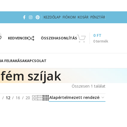
KEZDŐLAP
FIÓKOM
KOSÁR
PÉNZTÁR
0
FT
KEDVENCEK
ÖSSZEHASONLÍTÁS
0
termék
IA FELRAKÁSA
KAPCSOLAT
fém szíjak
Összesen 1 találat
8
12
16
20