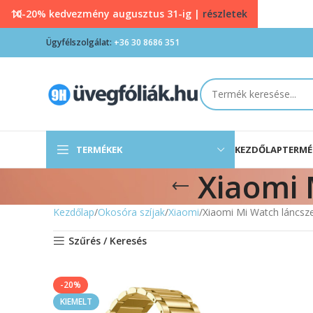
10-20% kedvezmény augusztus 31-ig |
részletek
Ügyfélszolgálat:
+36 30 8686 351
TERMÉKEK
KEZDŐLAP
TERMÉ
Xiaomi 
Kezdőlap
Okosóra szíjak
Xiaomi
Xiaomi Mi Watch láncsz
Szűrés / Keresés
-20%
KIEMELT