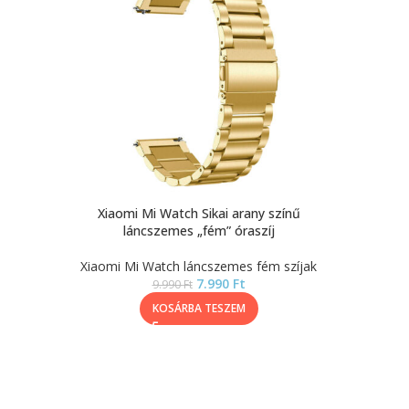
Xiaomi Mi Watch Sikai arany színű
láncszemes „fém” óraszíj
Xiaomi Mi Watch láncszemes fém szíjak
7.990
Ft
9.990
Ft
KOSÁRBA TESZEM