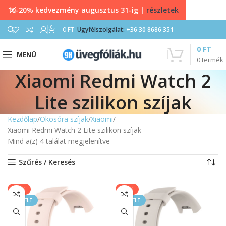
10-20% kedvezmény augusztus 31-ig |
részletek
0
0
FT
Ügyfélszolgálat:
+36 30 8686 351
0
FT
MENÜ
0
termék
Xiaomi Redmi Watch 2
Lite szilikon szíjak
Kezdőlap
Okosóra szíjak
Xiaomi
Xiaomi Redmi Watch 2 Lite szilikon szíjak
Mind a(z) 4 találat megjelenítve
Szűrés / Keresés
-40%
-40%
KIEMELT
KIEMELT