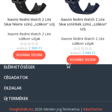
Xiaomi Redmi Watch 2 Lite
Xiaomi Redmi Watch 2 Lite
Sikai fekete színű „szilikon” szíj
Sikai sötétkék színű „szilikon”
szíj
Xiaomi Redmi Watch 2 Lite
szilikon szíjak
Xiaomi Redmi Watch 2 Lite
szilikon szíjak
2.990
Ft
4.990
Ft
2.990
Ft
4.990
Ft
KOSÁRBA TESZEM
KOSÁRBA TESZEM
ELÉRHETŐSÉGEK
CÉGADATOK
OLDALAK
ÚJ TERMÉKEK
ÜvegFóliák.hu
2026 Minden jog fenntartva |
Készítette: