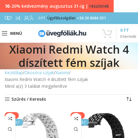
10-20% kedvezmény augusztus 31-ig |
részletek
0
0
FT
Ügyfélszolgálat:
+36 30 8686 351
0
FT
MENÜ
0
termék
Xiaomi Redmi Watch 4
díszített fém szíjak
Kezdőlap
Okosóra szíjak
Xiaomi
Xiaomi Redmi Watch 4 díszített fém szíjak
Mind a(z) 3 találat megjelenítve
Szűrés / Keresés
-20%
-20%
KIEMELT
KIEMELT