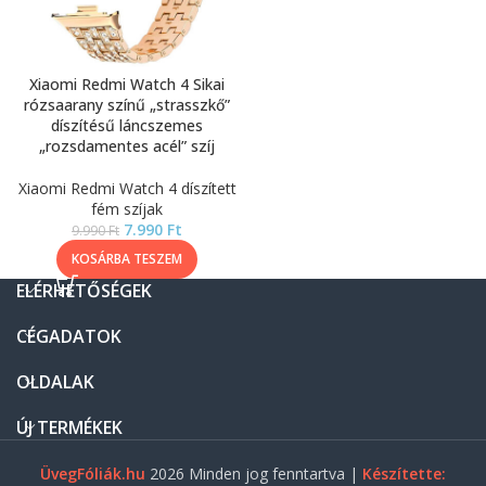
Xiaomi Redmi Watch 4 Sikai
rózsaarany színű „strasszkő”
díszítésű láncszemes
„rozsdamentes acél” szíj
Xiaomi Redmi Watch 4 díszített
fém szíjak
7.990
Ft
9.990
Ft
KOSÁRBA TESZEM
ELÉRHETŐSÉGEK
CÉGADATOK
OLDALAK
ÚJ TERMÉKEK
ÜvegFóliák.hu
2026 Minden jog fenntartva |
Készítette: