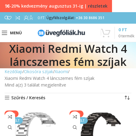
10-20% kedvezmény augusztus 31-ig |
részletek
0
0
FT
Ügyfélszolgálat:
+36 30 8686 351
0
FT
MENÜ
0
termék
Xiaomi Redmi Watch 4
láncszemes fém szíjak
Kezdőlap
Okosóra szíjak
Xiaomi
Xiaomi Redmi Watch 4 láncszemes fém szíjak
Mind a(z) 3 találat megjelenítve
Szűrés / Keresés
-20%
-20%
KIEMELT
KIEMELT