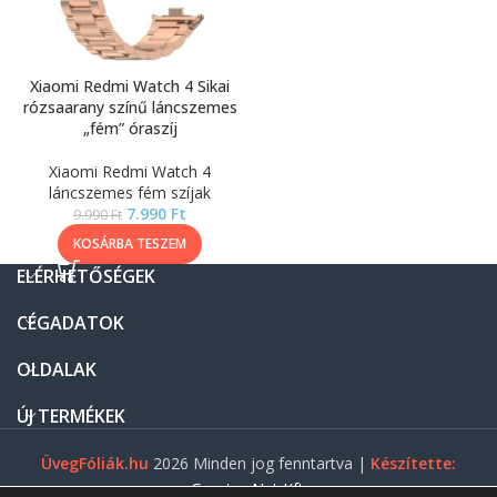
Xiaomi Redmi Watch 4 Sikai
rózsaarany színű láncszemes
„fém” óraszíj
Xiaomi Redmi Watch 4
láncszemes fém szíjak
7.990
Ft
9.990
Ft
KOSÁRBA TESZEM
ELÉRHETŐSÉGEK
CÉGADATOK
OLDALAK
ÚJ TERMÉKEK
ÜvegFóliák.hu
2026 Minden jog fenntartva |
Készítette:
Gasztro Net Kft.