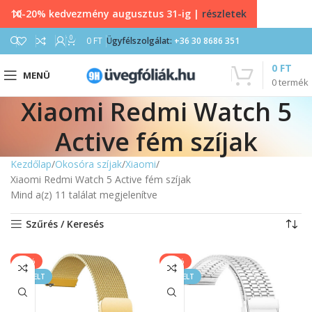
10-20% kedvezmény augusztus 31-ig |
részletek
0
0
FT
Ügyfélszolgálat:
+36 30 8686 351
0
FT
MENÜ
0
termék
Xiaomi Redmi Watch 5
Active fém szíjak
Kezdőlap
Okosóra szíjak
Xiaomi
Xiaomi Redmi Watch 5 Active fém szíjak
Mind a(z) 11 találat megjelenítve
Szűrés / Keresés
-17%
-20%
KIEMELT
KIEMELT