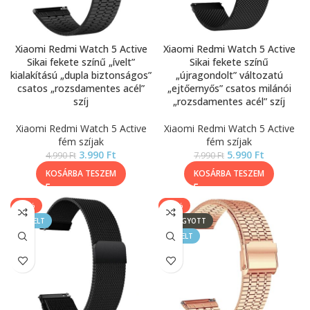
Xiaomi Redmi Watch 5 Active
Xiaomi Redmi Watch 5 Active
Sikai fekete színű „ívelt”
Sikai fekete színű
kialakítású „dupla biztonságos”
„újragondolt” változatú
csatos „rozsdamentes acél”
„ejtőernyős” csatos milánói
szíj
„rozsdamentes acél” szíj
Xiaomi Redmi Watch 5 Active
Xiaomi Redmi Watch 5 Active
fém szíjak
fém szíjak
3.990
Ft
5.990
Ft
4.990
Ft
7.990
Ft
KOSÁRBA TESZEM
KOSÁRBA TESZEM
-17%
-17%
KIEMELT
ELFOGYOTT
KIEMELT