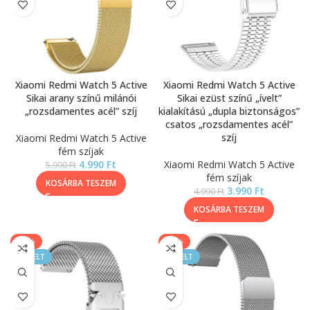
Xiaomi Redmi Watch 5 Active
Xiaomi Redmi Watch 5 Active
Sikai arany színű milánói
Sikai ezüst színű „ívelt”
„rozsdamentes acél” szíj
kialakítású „dupla biztonságos”
csatos „rozsdamentes acél”
szíj
Xiaomi Redmi Watch 5 Active
fém szíjak
4.990
Ft
Xiaomi Redmi Watch 5 Active
5.990
Ft
fém szíjak
KOSÁRBA TESZEM
3.990
Ft
4.990
Ft
KOSÁRBA TESZEM
-25%
-33%
KIEMELT
KIEMELT