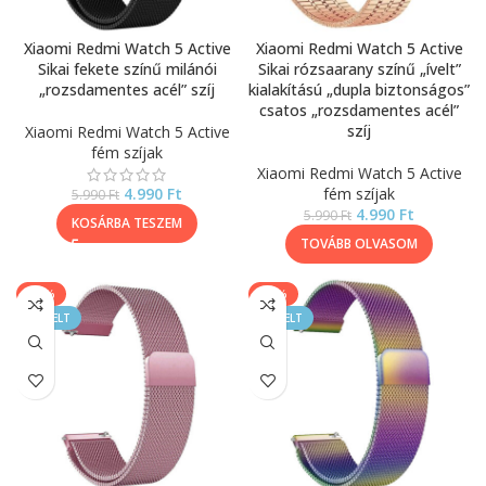
Xiaomi Redmi Watch 5 Active
Xiaomi Redmi Watch 5 Active
Sikai fekete színű milánói
Sikai rózsaarany színű „ívelt”
„rozsdamentes acél” szíj
kialakítású „dupla biztonságos”
csatos „rozsdamentes acél”
szíj
Xiaomi Redmi Watch 5 Active
fém szíjak
Xiaomi Redmi Watch 5 Active
4.990
Ft
fém szíjak
5.990
Ft
4.990
Ft
5.990
Ft
KOSÁRBA TESZEM
TOVÁBB OLVASOM
-17%
-17%
KIEMELT
KIEMELT