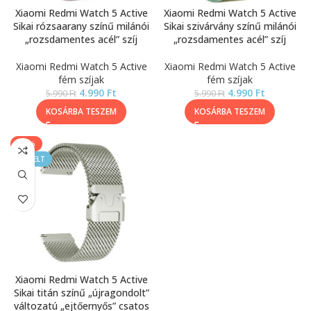
Xiaomi Redmi Watch 5 Active
Xiaomi Redmi Watch 5 Active
Sikai rózsaarany színű milánói
Sikai szivárvány színű milánói
„rozsdamentes acél” szíj
„rozsdamentes acél” szíj
Xiaomi Redmi Watch 5 Active
Xiaomi Redmi Watch 5 Active
fém szíjak
fém szíjak
4.990
Ft
4.990
Ft
5.990
Ft
5.990
Ft
KOSÁRBA TESZEM
KOSÁRBA TESZEM
-25%
KIEMELT
Xiaomi Redmi Watch 5 Active
Sikai titán színű „újragondolt”
változatú „ejtőernyős” csatos