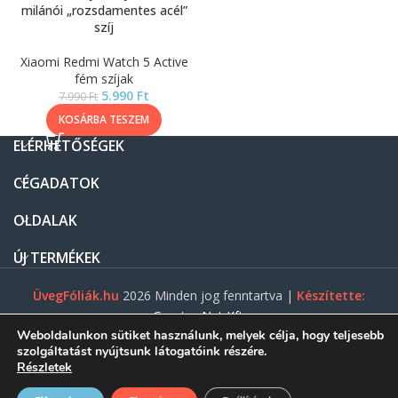
milánói „rozsdamentes acél”
szíj
Xiaomi Redmi Watch 5 Active
fém szíjak
5.990
Ft
7.990
Ft
KOSÁRBA TESZEM
ELÉRHETŐSÉGEK
CÉGADATOK
OLDALAK
ÚJ TERMÉKEK
ÜvegFóliák.hu
2026 Minden jog fenntartva |
Készítette:
Gasztro Net Kft.
Weboldalunkon sütiket használunk, melyek célja, hogy teljesebb
szolgáltatást nyújtsunk látogatóink részére.
Részletek
0