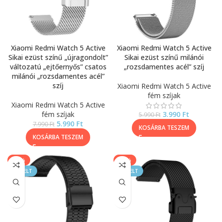
Xiaomi Redmi Watch 5 Active
Xiaomi Redmi Watch 5 Active
Sikai ezüst színű „újragondolt”
Sikai ezüst színű milánói
változatú „ejtőernyős” csatos
„rozsdamentes acél” szíj
milánói „rozsdamentes acél”
szíj
Xiaomi Redmi Watch 5 Active
fém szíjak
Xiaomi Redmi Watch 5 Active
fém szíjak
3.990
Ft
5.990
Ft
5.990
Ft
7.990
Ft
KOSÁRBA TESZEM
KOSÁRBA TESZEM
-20%
-25%
KIEMELT
KIEMELT