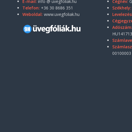
E-mail:
info @ uvegfoliak.hu
Cégnév:
G
Telefon:
+36 30 8686 351
Székhely:
Weboldal:
www.uvegfoliak.hu
Levelezés
Cégjegyz
Adószám
HU141713
Számlave
Számlas
00100003