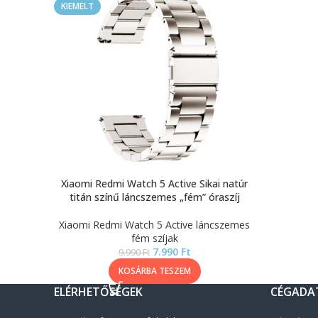
KIEMELT
Xiaomi Redmi Watch 5 Active Sikai natúr
titán színű láncszemes „fém” óraszíj
Xiaomi Redmi Watch 5 Active láncszemes
fém szíjak
7.990
Ft
9.990
Ft
KOSÁRBA TESZEM
ELÉRHETŐSÉGEK
CÉGADA