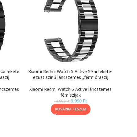
kai fekete
Xiaomi Redmi Watch 5 Active Sikai fekete-
aszíj
ezüst színű láncszemes „fém” óraszíj
áncszemes
Xiaomi Redmi Watch 5 Active láncszemes
fém szíjak
9.990
Ft
11.990
Ft
KOSÁRBA TESZEM