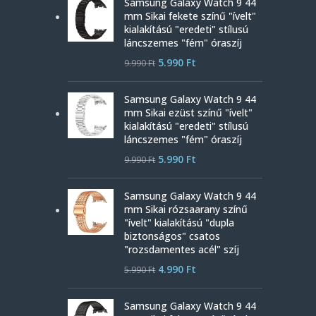
Samsung Galaxy Watch 9 44
mm Sikai fekete színű "ívelt"
kialakítású "eredeti" stílusú
láncszemes "fém" óraszíj
5.990
Ft
9.990
Ft
Samsung Galaxy Watch 9 44
mm Sikai ezüst színű "ívelt"
kialakítású "eredeti" stílusú
láncszemes "fém" óraszíj
5.990
Ft
9.990
Ft
Samsung Galaxy Watch 9 44
mm Sikai rózsaarany színű
"ívelt" kialakítású "dupla
biztonságos" csatos
"rozsdamentes acél" szíj
4.990
Ft
5.990
Ft
Samsung Galaxy Watch 9 44