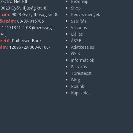
asztro Net Kft.
Kezdőlap
9023 Győr, Ifjúság krt. 8.
Shop
i cím:
9023 Győr, Ifjúság krt. 8.
Kedvezmények
ékszám:
08-09-015785
Szállítás
:
14171341-2-08 (közösségi:
Vásárlás
41)
Elállás
zető:
Raiffeisen Bank
ÁSZF
zám:
12096729-00346100-
Adatkezelés
GYIK
Információk
Felrakás
Törésteszt
Blog
Rólunk
Kapcsolat