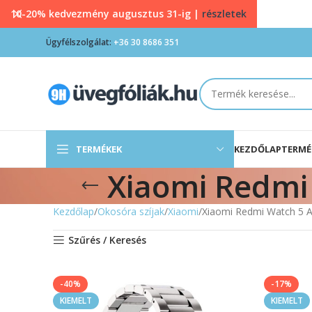
10-20% kedvezmény augusztus 31-ig |
részletek
Ügyfélszolgálat:
+36 30 8686 351
TERMÉKEK
KEZDŐLAP
TERMÉ
Xiaomi Redmi 
Kezdőlap
Okosóra szíjak
Xiaomi
Xiaomi Redmi Watch 5 A
Szűrés / Keresés
-40%
-17%
KIEMELT
KIEMELT