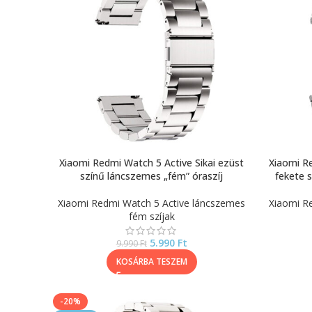
Xiaomi Redmi Watch 5 Active Sikai ezüst
Xiaomi Re
színű láncszemes „fém” óraszíj
fekete 
Xiaomi Redmi Watch 5 Active láncszemes
Xiaomi R
fém szíjak
5.990
Ft
9.990
Ft
KOSÁRBA TESZEM
-20%