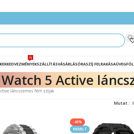
ÚJ
KEK
KEDVEZMÉNYEK
SZÁLLÍTÁS
VÁSÁRLÁS
ÓRASZÍJ FELRAKÁSA
ÜVEGFÓL
Watch 5 Active láncs
ctive láncszemes fém szíjak
Mutat
-40%
KIEMELT