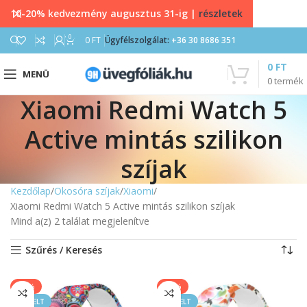
10-20% kedvezmény augusztus 31-ig |
részletek
0
0
FT
Ügyfélszolgálat:
+36 30 8686 351
0
FT
MENÜ
0
termék
Xiaomi Redmi Watch 5
Active mintás szilikon
szíjak
Kezdőlap
Okosóra szíjak
Xiaomi
Xiaomi Redmi Watch 5 Active mintás szilikon szíjak
Mind a(z) 2 találat megjelenítve
Szűrés / Keresés
-33%
-33%
KIEMELT
KIEMELT