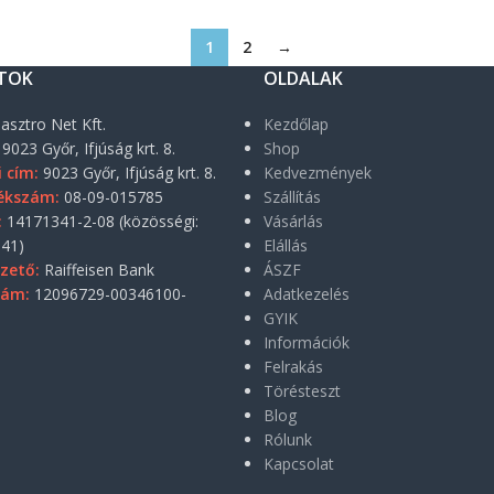
1
2
→
TOK
OLDALAK
asztro Net Kft.
Kezdőlap
9023 Győr, Ifjúság krt. 8.
Shop
i cím:
9023 Győr, Ifjúság krt. 8.
Kedvezmények
ékszám:
08-09-015785
Szállítás
:
14171341-2-08 (közösségi:
Vásárlás
41)
Elállás
zető:
Raiffeisen Bank
ÁSZF
zám:
12096729-00346100-
Adatkezelés
GYIK
Információk
Felrakás
Törésteszt
Blog
Rólunk
Kapcsolat