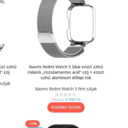
üst színű
Xiaomi Redmi Watch 5 Sikai ezüst színű
” szíj
milánói „rozsdamentes acél” szíj + ezüst
színű alumínium előlapi tok
szíjak
Xiaomi Redmi Watch 5 fém szíjak
5.990
Ft
7.990
Ft
KOSÁRBA TESZEM
-25%