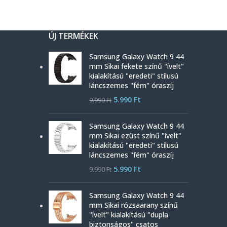
ÚJ TERMÉKEK
Samsung Galaxy Watch 9 44
mm Sikai fekete színű "ívelt"
kialakítású "eredeti" stílusú
láncszemes "fém" óraszíj
5.990
Ft
9.990
Ft
Samsung Galaxy Watch 9 44
mm Sikai ezüst színű "ívelt"
kialakítású "eredeti" stílusú
láncszemes "fém" óraszíj
5.990
Ft
9.990
Ft
Samsung Galaxy Watch 9 44
mm Sikai rózsaarany színű
"ívelt" kialakítású "dupla
biztonságos" csatos