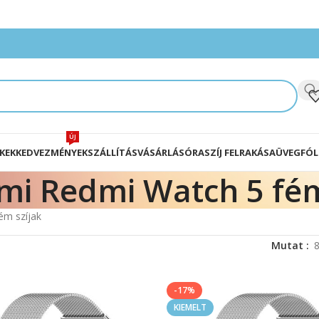
ÚJ
KEK
KEDVEZMÉNYEK
SZÁLLÍTÁS
VÁSÁRLÁS
ÓRASZÍJ FELRAKÁSA
ÜVEGFÓL
mi Redmi Watch 5 fém
ém szíjak
Mutat
-17%
KIEMELT