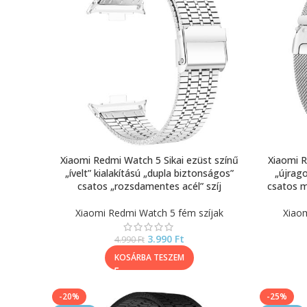
Xiaomi Redmi Watch 5 Sikai ezüst színű
Xiaomi R
„ívelt” kialakítású „dupla biztonságos”
„újrago
csatos „rozsdamentes acél” szíj
csatos m
Xiaomi Redmi Watch 5 fém szíjak
Xiaom
3.990
Ft
4.990
Ft
KOSÁRBA TESZEM
-20%
-25%