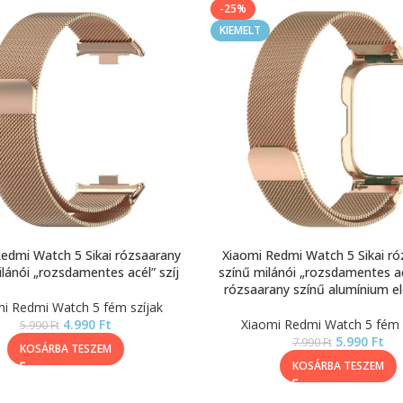
-25%
KIEMELT
edmi Watch 5 Sikai rózsaarany
Xiaomi Redmi Watch 5 Sikai r
lánói „rozsdamentes acél” szíj
színű milánói „rozsdamentes ac
rózsaarany színű alumínium el
i Redmi Watch 5 fém szíjak
4.990
Ft
Xiaomi Redmi Watch 5 fém 
5.990
Ft
5.990
Ft
7.990
Ft
KOSÁRBA TESZEM
KOSÁRBA TESZEM