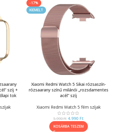
-17%
KIEMELT
ózsaarany
Xiaomi Redmi Watch 5 Sikai rózsaszín-
él” szíj +
rózsaarany színű milánói „rozsdamentes
őlapi tok
acél” szíj
szíjak
Xiaomi Redmi Watch 5 fém szíjak
4.990
Ft
5.990
Ft
KOSÁRBA TESZEM