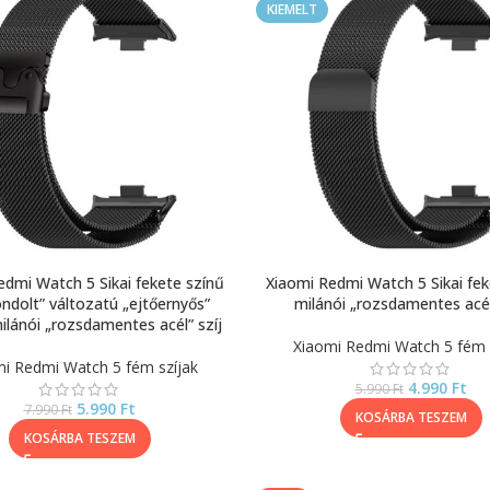
KIEMELT
edmi Watch 5 Sikai fekete színű
Xiaomi Redmi Watch 5 Sikai fek
ndolt” változatú „ejtőernyős”
milánói „rozsdamentes acél
ilánói „rozsdamentes acél” szíj
Xiaomi Redmi Watch 5 fém 
i Redmi Watch 5 fém szíjak
4.990
Ft
5.990
Ft
5.990
Ft
7.990
Ft
KOSÁRBA TESZEM
KOSÁRBA TESZEM