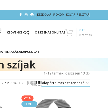
KEZDŐLAP
FIÓKOM
KOSÁR
PÉNZTÁR
0
FT
KEDVENCEK
ÖSSZEHASONLÍTÁS
0
termék
IA FELRAKÁSA
KAPCSOLAT
 szíjak
1–12 termék, összesen 13 db
8
12
16
20
-25%
KIEMELT