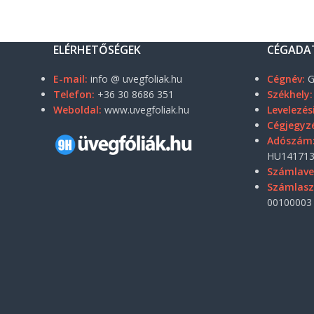
ELÉRHETŐSÉGEK
CÉGADA
E-mail:
info @ uvegfoliak.hu
Cégnév:
G
Telefon:
+36 30 8686 351
Székhely:
Weboldal:
www.uvegfoliak.hu
Levelezés
Cégjegyz
Adószám
HU141713
Számlave
Számlas
00100003