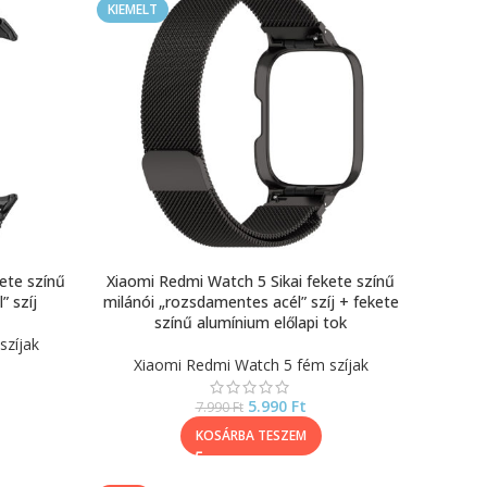
KIEMELT
ete színű
Xiaomi Redmi Watch 5 Sikai fekete színű
” szíj
milánói „rozsdamentes acél” szíj + fekete
színű alumínium előlapi tok
szíjak
Xiaomi Redmi Watch 5 fém szíjak
5.990
Ft
7.990
Ft
KOSÁRBA TESZEM