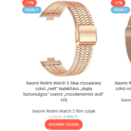
-17%
-17%
KIEMELT
KIEMELT
Xiaomi Redmi Watch 5 Sikai rózsaarany
Xiaomi R
színű „ívelt” kialakítású „dupla
színű mi
biztonságos” csatos „rozsdamentes acél”
szíj
Xiaom
Xiaomi Redmi Watch 5 fém szíjak
4.990
Ft
5.990
Ft
KOSÁRBA TESZEM