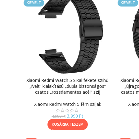
KIEMELT
KIEMELT
Xiaomi Redmi Watch 5 Sikai fekete színű
Xiaomi R
„ívelt” kialakítású „dupla biztonságos”
„újrago
csatos „rozsdamentes acél” szíj
csatos m
Xiaomi Redmi Watch 5 fém szíjak
Xiaom
3.990
Ft
4.990
Ft
KOSÁRBA TESZEM