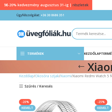
10-20% kedvezmény augusztus 31-ig |
részletek
Ügyfélszolgálat:
+36 30 8686 351
TERMÉKEK
KEZDŐLAP
TERMÉ
Xiao
Kezdőlap
Okosóra szíjak
Xiaomi
Xiaomi Redmi Watch 5 f
Szűrés / Keresés
-20%
-25%
KIEMELT
KIEMELT