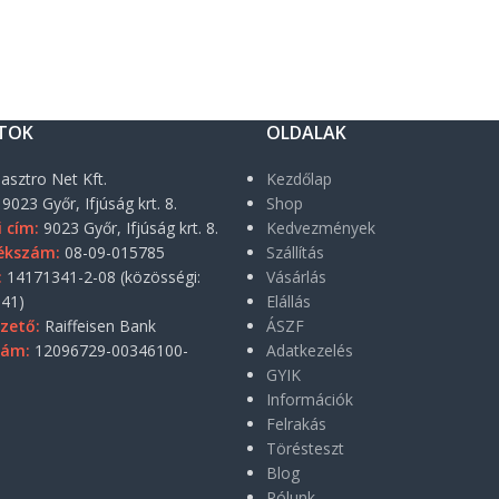
TOK
OLDALAK
asztro Net Kft.
Kezdőlap
9023 Győr, Ifjúság krt. 8.
Shop
i cím:
9023 Győr, Ifjúság krt. 8.
Kedvezmények
ékszám:
08-09-015785
Szállítás
:
14171341-2-08 (közösségi:
Vásárlás
41)
Elállás
zető:
Raiffeisen Bank
ÁSZF
zám:
12096729-00346100-
Adatkezelés
GYIK
Információk
Felrakás
Törésteszt
Blog
Rólunk