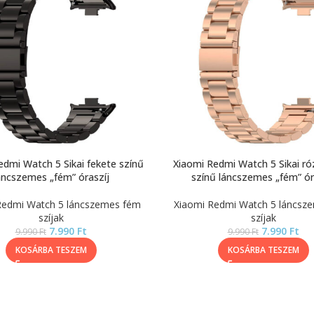
edmi Watch 5 Sikai fekete színű
Xiaomi Redmi Watch 5 Sikai r
áncszemes „fém” óraszíj
színű láncszemes „fém” ór
Redmi Watch 5 láncszemes fém
Xiaomi Redmi Watch 5 láncsz
szíjak
szíjak
7.990
Ft
7.990
Ft
9.990
Ft
9.990
Ft
KOSÁRBA TESZEM
KOSÁRBA TESZEM