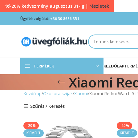
10-20% kedvezmény augusztus 31-ig |
részletek
Ügyfélszolgálat:
+36 30 8686 351
TERMÉKEK
KEZDŐLAP
TERMÉ
Xiaomi Re
Kezdőlap
Okosóra szíjak
Xiaomi
Xiaomi Redmi Watch 5 l
Szűrés / Keresés
-20%
-20%
KIEMELT
KIEMELT