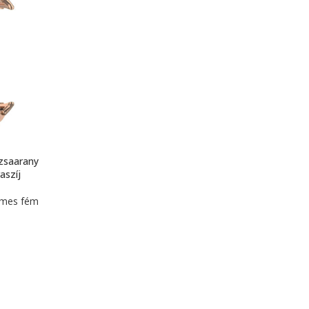
ózsaarany
aszíj
emes fém