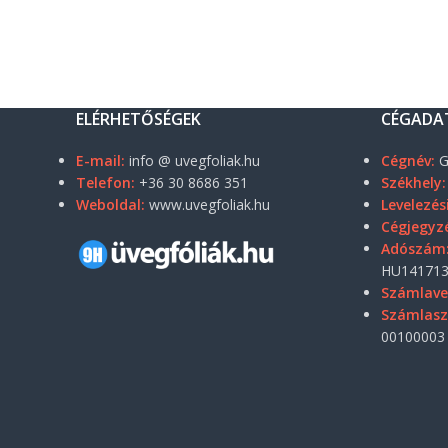
ELÉRHETŐSÉGEK
CÉGADA
E-mail:
info @ uvegfoliak.hu
Cégnév:
G
Telefon:
+36 30 8686 351
Székhely:
Weboldal:
www.uvegfoliak.hu
Levelezés
Cégjegyz
Adószám
HU141713
Számlave
Számlas
00100003