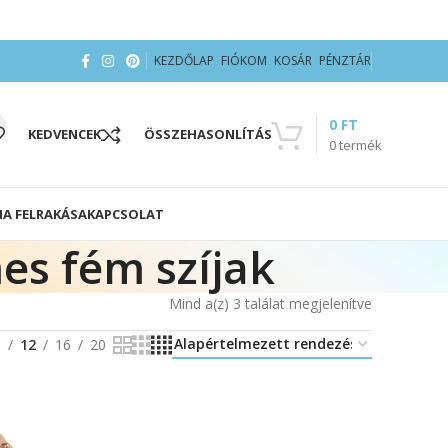
KEZDŐLAP
FIÓKOM
KOSÁR
PÉNZTÁR
0
FT
KEDVENCEK
ÖSSZEHASONLÍTÁS
0
termék
IA FELRAKÁSA
KAPCSOLAT
es fém szíjak
Mind a(z) 3 találat megjelenítve
8
12
16
20