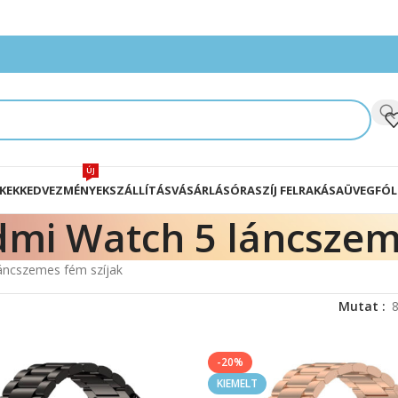
ÚJ
KEK
KEDVEZMÉNYEK
SZÁLLÍTÁS
VÁSÁRLÁS
ÓRASZÍJ FELRAKÁSA
ÜVEGFÓL
dmi Watch 5 láncszem
áncszemes fém szíjak
Mutat
-20%
KIEMELT