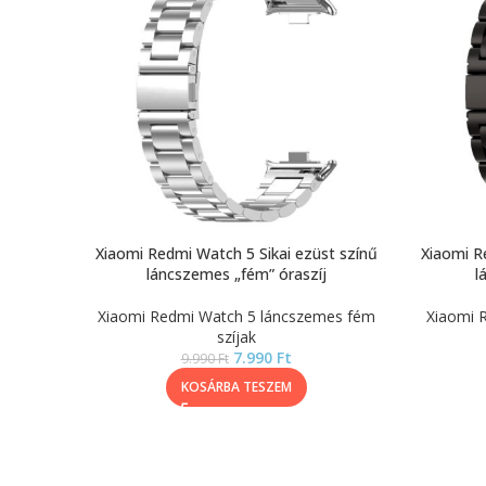
Xiaomi Redmi Watch 5 Sikai ezüst színű
Xiaomi R
láncszemes „fém” óraszíj
l
Xiaomi Redmi Watch 5 láncszemes fém
Xiaomi 
szíjak
7.990
Ft
9.990
Ft
KOSÁRBA TESZEM