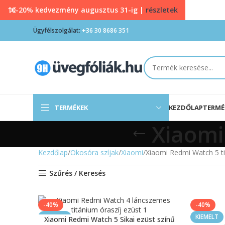
10-20% kedvezmény augusztus 31-ig |
részletek
Ügyfélszolgálat:
+36 30 8686 351
TERMÉKEK
KEZDŐLAP
TERMÉ
Xiaomi
Kezdőlap
Okosóra szíjak
Xiaomi
Xiaomi Redmi Watch 5 ti
Szűrés / Keresés
-40%
-40%
KIEMELT
KIEMELT
Xiaomi Redmi Watch 5 Sikai ezüst színű