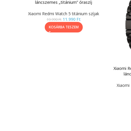
láncszemes „titánium” óraszíj
Xiaomi Redmi Watch 5 titánium szíjak
11.990
Ft
19.990
Ft
KOSÁRBA TESZEM
Xiaomi R
lán
Xiaomi 