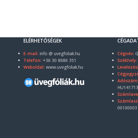
ELÉRHETŐSÉGEK
CÉGADA
E-mail:
info @ uvegfoliak.hu
Cégnév:
G
Telefon:
+36 30 8686 351
Székhely:
Weboldal:
www.uvegfoliak.hu
Levelezés
Cégjegyz
Adószám
HU141713
Számlave
Számlas
00100003