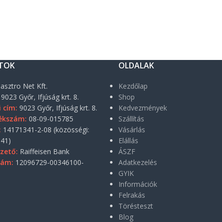
TOK
OLDALAK
asztro Net Kft.
Kezdőlap
9023 Győr, Ifjúság krt. 8.
Shop
i cím:
9023 Győr, Ifjúság krt. 8.
Kedvezmények
ékszám:
08-09-015785
Szállítás
:
14171341-2-08 (közösségi:
Vásárlás
41)
Elállás
zető:
Raiffeisen Bank
ÁSZF
zám:
12096729-00346100-
Adatkezelés
GYIK
Információk
Felrakás
Törésteszt
Blog