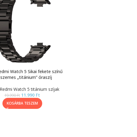
edmi Watch 5 Sikai fekete színű
cszemes „titánium” óraszíj
Redmi Watch 5 titánium szíjak
11.990
Ft
19.990
Ft
KOSÁRBA TESZEM