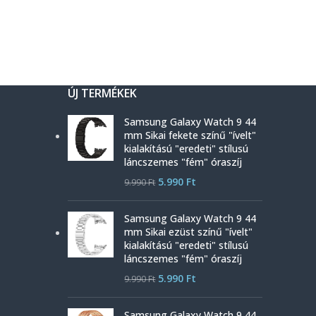
ÚJ TERMÉKEK
Samsung Galaxy Watch 9 44
mm Sikai fekete színű "ívelt"
kialakítású "eredeti" stílusú
láncszemes "fém" óraszíj
5.990
Ft
9.990
Ft
Samsung Galaxy Watch 9 44
mm Sikai ezüst színű "ívelt"
kialakítású "eredeti" stílusú
láncszemes "fém" óraszíj
5.990
Ft
9.990
Ft
Samsung Galaxy Watch 9 44