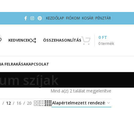
KEZDŐLAP
FIÓKOM
KOSÁR
PÉNZTÁR
0
FT
KEDVENCEK
ÖSSZEHASONLÍTÁS
0
termék
IA FELRAKÁSA
KAPCSOLAT
um szíjak
Mind a(z) 2 találat megjelenítve
8
12
16
20