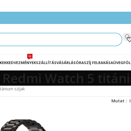
ÚJ
KEK
KEDVEZMÉNYEK
SZÁLLÍTÁS
VÁSÁRLÁS
ÓRASZÍJ FELRAKÁSA
ÜVEGFÓL
 Redmi Watch 5 titáni
tánium szíjak
Mutat