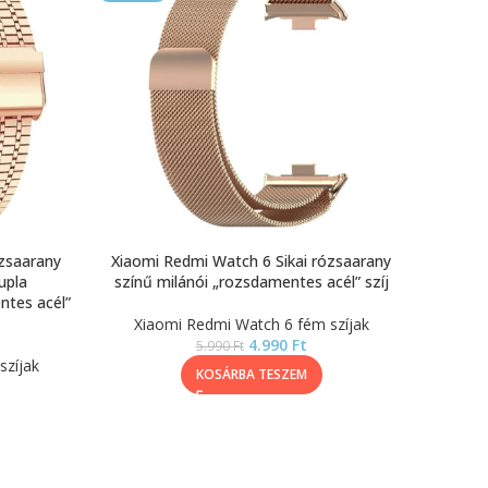
ózsaarany
Xiaomi Redmi Watch 6 Sikai rózsaarany
dupla
színű milánói „rozsdamentes acél” szíj
ntes acél”
Xiaomi Redmi Watch 6 fém szíjak
4.990
Ft
5.990
Ft
szíjak
KOSÁRBA TESZEM