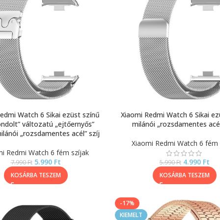
edmi Watch 6 Sikai ezüst színű
Xiaomi Redmi Watch 6 Sikai ez
ndolt” változatú „ejtőernyős”
milánói „rozsdamentes acél
ilánói „rozsdamentes acél” szíj
Xiaomi Redmi Watch 6 fém 
i Redmi Watch 6 fém szíjak
5.990
Ft
4.990
Ft
7.990
Ft
5.990
Ft
KOSÁRBA TESZEM
KOSÁRBA TESZEM
-17%
KIEMELT