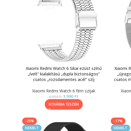
Xiaomi Redmi Watch 6 Sikai ezüst színű
Xiaomi R
„ívelt” kialakítású „dupla biztonságos”
„újrago
csatos „rozsdamentes acél” szíj
csatos m
Xiaomi Redmi Watch 6 fém szíjak
Xiaom
3.990
Ft
4.990
Ft
KOSÁRBA TESZEM
-25%
-17%
KIEMELT
KIEMELT