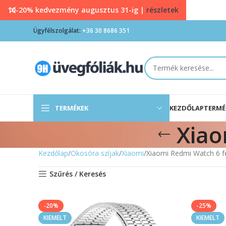
10-20% kedvezmény augusztus 31-ig |
részletek
Ügyfélszolgálat:
+36 30 8686 351
TERMÉKEK
KEZDŐLAP
TERMÉ
Xiao
Kezdőlap
Okosóra szíjak
Xiaomi
Xiaomi Redmi Watch 6 f
Szűrés / Keresés
-20%
-25%
KIEMELT
KIEMELT