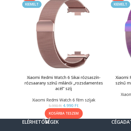
KIEMELT
KIEMELT
Xiaomi Redmi Watch 6 Sikai rózsaszín-
Xiaomi 
rózsaarany színű milánói „rozsdamentes
színű mi
acél” szíj
Xiaom
Xiaomi Redmi Watch 6 fém szíjak
4.990
Ft
5.990
Ft
KOSÁRBA TESZEM
ELÉRHETŐSÉGEK
CÉGADA