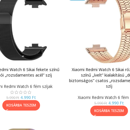
edmi Watch 6 Sikai fekete színű
Xiaomi Redmi Watch 6 Sikai r
ói „rozsdamentes acél” szíj
színű „ívelt” kialakítású „
biztonságos” csatos „rozsdame
szíj
i Redmi Watch 6 fém szíjak
4.990
Ft
Xiaomi Redmi Watch 6 fém 
5.990
Ft
4.990
Ft
5.990
Ft
KOSÁRBA TESZEM
KOSÁRBA TESZEM