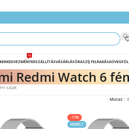
ÚJ
KEK
KEDVEZMÉNYEK
SZÁLLÍTÁS
VÁSÁRLÁS
ÓRASZÍJ FELRAKÁSA
ÜVEGFÓL
mi Redmi Watch 6 fém
ém szíjak
Mutat
-17%
KIEMELT