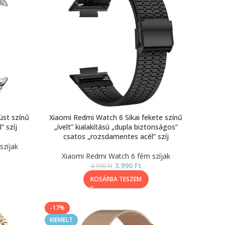
üst színű
Xiaomi Redmi Watch 6 Sikai fekete színű
” szíj
„ívelt” kialakítású „dupla biztonságos”
csatos „rozsdamentes acél” szíj
szíjak
Xiaomi Redmi Watch 6 fém szíjak
3.990
Ft
4.990
Ft
KOSÁRBA TESZEM
-17%
KIEMELT