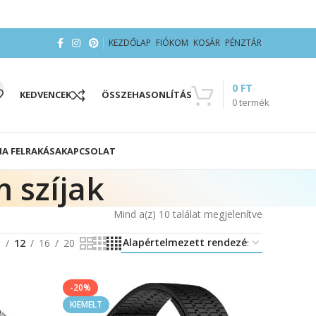
KEZDŐLAP
FIÓKOM
KOSÁR
PÉNZTÁR
0
FT
KEDVENCEK
ÖSSZEHASONLÍTÁS
0
termék
IA FELRAKÁSA
KAPCSOLAT
 szíjak
Mind a(z) 10 találat megjelenítve
8
12
16
20
-20%
KIEMELT