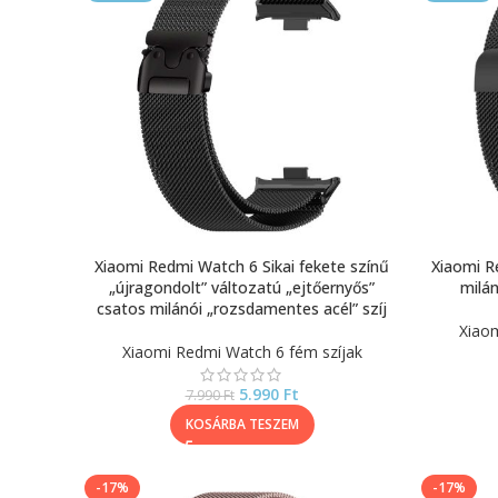
Xiaomi Redmi Watch 6 Sikai fekete színű
Xiaomi R
„újragondolt” változatú „ejtőernyős”
milán
csatos milánói „rozsdamentes acél” szíj
Xiaom
Xiaomi Redmi Watch 6 fém szíjak
5.990
Ft
7.990
Ft
KOSÁRBA TESZEM
-17%
-17%