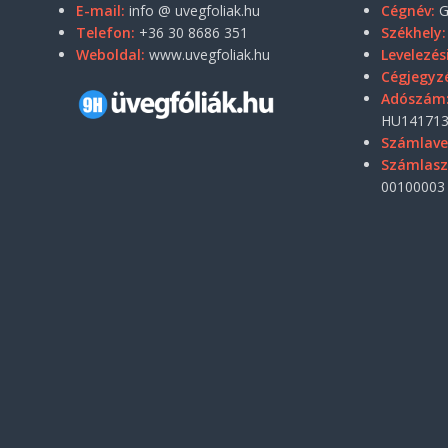
E-mail:
info @ uvegfoliak.hu
Cégnév:
G
Telefon:
+36 30 8686 351
Székhely:
Weboldal:
www.uvegfoliak.hu
Levelezés
Cégjegyz
Adószám
HU141713
Számlave
Számlas
00100003