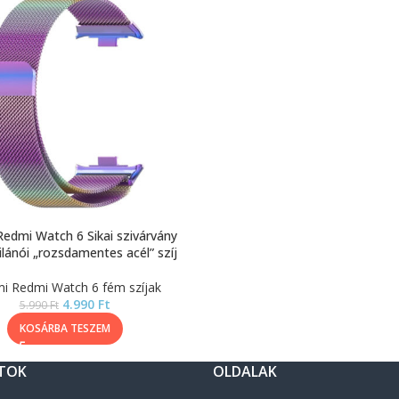
Redmi Watch 6 Sikai szivárvány
lánói „rozsdamentes acél” szíj
i Redmi Watch 6 fém szíjak
4.990
Ft
5.990
Ft
KOSÁRBA TESZEM
TOK
OLDALAK