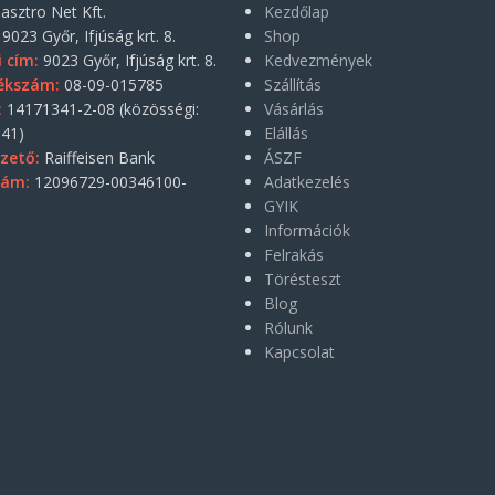
asztro Net Kft.
Kezdőlap
9023 Győr, Ifjúság krt. 8.
Shop
i cím:
9023 Győr, Ifjúság krt. 8.
Kedvezmények
ékszám:
08-09-015785
Szállítás
:
14171341-2-08 (közösségi:
Vásárlás
41)
Elállás
zető:
Raiffeisen Bank
ÁSZF
zám:
12096729-00346100-
Adatkezelés
GYIK
Információk
Felrakás
Törésteszt
Blog
Rólunk
Kapcsolat