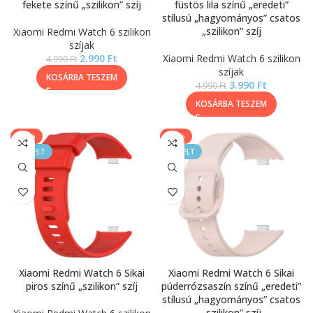
fekete színű „szilikon” szíj
füstös lila színű „eredeti”
stílusú „hagyományos” csatos
„szilikon” szíj
Xiaomi Redmi Watch 6 szilikon
szíjak
2.990
Ft
Xiaomi Redmi Watch 6 szilikon
4.990
Ft
szíjak
KOSÁRBA TESZEM
3.990
Ft
4.990
Ft
KOSÁRBA TESZEM
-40%
-20%
KIEMELT
KIEMELT
Xiaomi Redmi Watch 6 Sikai
Xiaomi Redmi Watch 6 Sikai
piros színű „szilikon” szíj
púderrózsaszín színű „eredeti”
stílusú „hagyományos” csatos
„szilikon” szíj