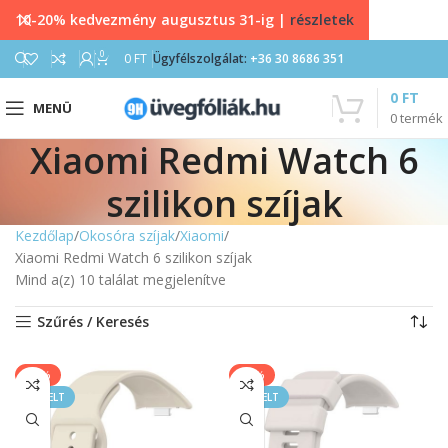
10-20% kedvezmény augusztus 31-ig |
részletek
0
0
FT
Ügyfélszolgálat:
+36 30 8686 351
0
FT
MENÜ
0
termék
Xiaomi Redmi Watch 6
szilikon szíjak
Kezdőlap
Okosóra szíjak
Xiaomi
Xiaomi Redmi Watch 6 szilikon szíjak
Mind a(z) 10 találat megjelenítve
Szűrés / Keresés
-20%
-40%
KIEMELT
KIEMELT