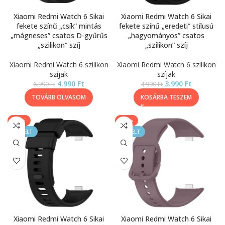
Xiaomi Redmi Watch 6 Sikai
Xiaomi Redmi Watch 6 Sikai
fekete színű „csík” mintás
fekete színű „eredeti” stílusú
„mágneses” csatos D-gyűrűs
„hagyományos” csatos
„szilikon” szíj
„szilikon” szíj
Xiaomi Redmi Watch 6 szilikon
Xiaomi Redmi Watch 6 szilikon
szíjak
szíjak
4.990
Ft
3.990
Ft
6.990
Ft
4.990
Ft
TOVÁBB OLVASOM
KOSÁRBA TESZEM
-40%
-20%
KIEMELT
KIEMELT
Xiaomi Redmi Watch 6 Sikai
Xiaomi Redmi Watch 6 Sikai