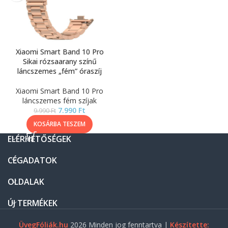
Xiaomi Smart Band 10 Pro
Sikai rózsaarany színű
láncszemes „fém” óraszíj
Xiaomi Smart Band 10 Pro
láncszemes fém szíjak
7.990
Ft
9.990
Ft
KOSÁRBA TESZEM
ELÉRHETŐSÉGEK
CÉGADATOK
OLDALAK
ÚJ TERMÉKEK
ÜvegFóliák.hu
2026 Minden jog fenntartva |
Készítette: