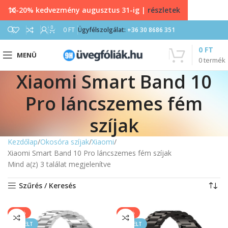
10-20% kedvezmény augusztus 31-ig |
részletek
0
0
FT
Ügyfélszolgálat:
+36 30 8686 351
0
FT
MENÜ
0
termék
Xiaomi Smart Band 10
Pro láncszemes fém
szíjak
Kezdőlap
Okosóra szíjak
Xiaomi
Xiaomi Smart Band 10 Pro láncszemes fém szíjak
Mind a(z) 3 találat megjelenítve
Szűrés / Keresés
-20%
-20%
KIEMELT
KIEMELT