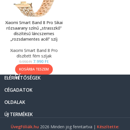
Xiaomi Smart Band 8 Pro Sikai
rózsaarany színű „strasszkő”
díszítésű láncszemes
„rozsdamentes acél” szíj
Xiaomi Smart Band 8 Pro
díszített fém szíjak
7.990
Ft
9.990
Ft
KOSÁRBA TESZEM
ELÉRHETŐSÉGEK
CÉGADATOK
OLDALAK
ÚJ TERMÉKEK
ÜvegFóliák.hu
2026 Minden jog fenntartva |
Készítette: