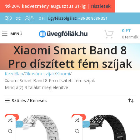
10-20% kedvezmény augusztus 31-ig |
részletek
0
0
FT
Ügyfélszolgálat:
+36 30 8686 351
0
FT
MENÜ
0
termék
Xiaomi Smart Band 8
Pro díszített fém szíjak
Kezdőlap
Okosóra szíjak
Xiaomi
Xiaomi Smart Band 8 Pro díszített fém szíjak
Mind a(z) 3 találat megjelenítve
Szűrés / Keresés
-20%
-20%
KIEMELT
KIEMELT