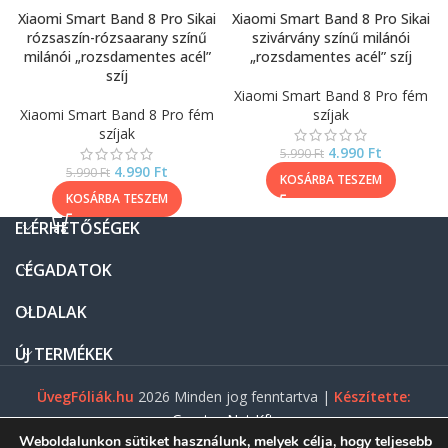
Xiaomi Smart Band 8 Pro Sikai
Xiaomi Smart Band 8 Pro Sikai
rózsaszín-rózsaarany színű
szivárvány színű milánói
milánói „rozsdamentes acél”
„rozsdamentes acél” szíj
szíj
Xiaomi Smart Band 8 Pro fém
Xiaomi Smart Band 8 Pro fém
szíjak
szíjak
4.990
Ft
5.990
Ft
4.990
Ft
5.990
Ft
KOSÁRBA TESZEM
KOSÁRBA TESZEM
ELÉRHETŐSÉGEK
CÉGADATOK
OLDALAK
ÚJ TERMÉKEK
ÜvegFóliák.hu
2026 Minden jog fenntartva |
Készítette:
Gasztro Net Kft.
Weboldalunkon sütiket használunk, melyek célja, hogy teljesebb