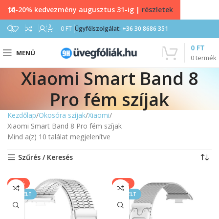
10-20% kedvezmény augusztus 31-ig |
részletek
0
0
FT
Ügyfélszolgálat:
+36 30 8686 351
0
FT
MENÜ
0
termék
Xiaomi Smart Band 8
Pro fém szíjak
Kezdőlap
Okosóra szíjak
Xiaomi
Xiaomi Smart Band 8 Pro fém szíjak
Mind a(z) 10 találat megjelenítve
Szűrés / Keresés
-20%
-25%
KIEMELT
KIEMELT