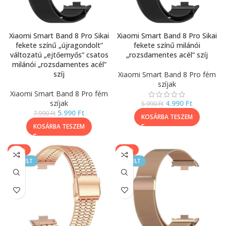
Xiaomi Smart Band 8 Pro Sikai
Xiaomi Smart Band 8 Pro Sikai
fekete színű „újragondolt”
fekete színű milánói
változatú „ejtőernyős” csatos
„rozsdamentes acél” szíj
milánói „rozsdamentes acél”
szíj
Xiaomi Smart Band 8 Pro fém
szíjak
Xiaomi Smart Band 8 Pro fém
szíjak
4.990
Ft
5.990
Ft
5.990
Ft
7.990
Ft
KOSÁRBA TESZEM
KOSÁRBA TESZEM
-17%
-17%
KIEMELT
KIEMELT