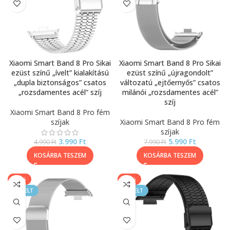
Xiaomi Smart Band 8 Pro Sikai
Xiaomi Smart Band 8 Pro Sikai
ezüst színű „ívelt” kialakítású
ezüst színű „újragondolt”
„dupla biztonságos” csatos
változatú „ejtőernyős” csatos
„rozsdamentes acél” szíj
milánói „rozsdamentes acél”
szíj
Xiaomi Smart Band 8 Pro fém
szíjak
Xiaomi Smart Band 8 Pro fém
szíjak
3.990
Ft
5.990
Ft
4.990
Ft
7.990
Ft
KOSÁRBA TESZEM
KOSÁRBA TESZEM
-17%
-20%
KIEMELT
KIEMELT