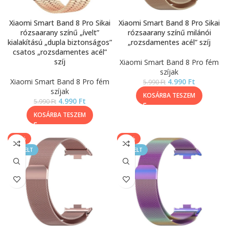
Xiaomi Smart Band 8 Pro Sikai
Xiaomi Smart Band 8 Pro Sikai
rózsaarany színű „ívelt”
rózsaarany színű milánói
kialakítású „dupla biztonságos”
„rozsdamentes acél” szíj
csatos „rozsdamentes acél”
szíj
Xiaomi Smart Band 8 Pro fém
szíjak
Xiaomi Smart Band 8 Pro fém
4.990
Ft
5.990
Ft
szíjak
KOSÁRBA TESZEM
4.990
Ft
5.990
Ft
KOSÁRBA TESZEM
-17%
-17%
KIEMELT
KIEMELT