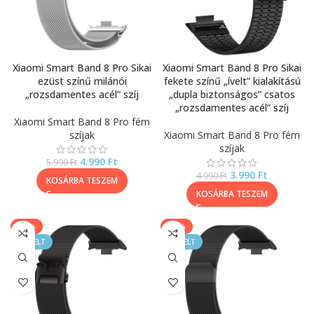
Xiaomi Smart Band 8 Pro Sikai
Xiaomi Smart Band 8 Pro Sikai
ezüst színű milánói
fekete színű „ívelt” kialakítású
„rozsdamentes acél” szíj
„dupla biztonságos” csatos
„rozsdamentes acél” szíj
Xiaomi Smart Band 8 Pro fém
szíjak
Xiaomi Smart Band 8 Pro fém
szíjak
4.990
Ft
5.990
Ft
3.990
Ft
4.990
Ft
KOSÁRBA TESZEM
KOSÁRBA TESZEM
-25%
-17%
KIEMELT
KIEMELT