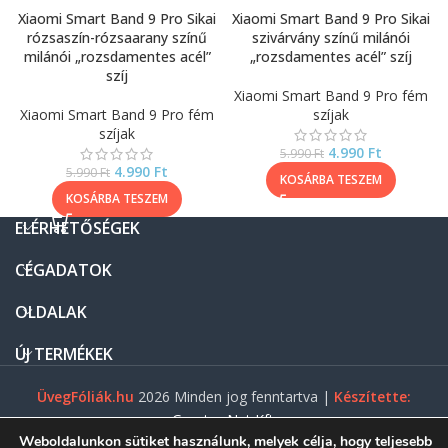
Xiaomi Smart Band 9 Pro Sikai
Xiaomi Smart Band 9 Pro Sikai
rózsaszín-rózsaarany színű
szivárvány színű milánói
milánói „rozsdamentes acél”
„rozsdamentes acél” szíj
szíj
Xiaomi Smart Band 9 Pro fém
Xiaomi Smart Band 9 Pro fém
szíjak
szíjak
4.990
Ft
5.990
Ft
4.990
Ft
5.990
Ft
KOSÁRBA TESZEM
KOSÁRBA TESZEM
ELÉRHETŐSÉGEK
CÉGADATOK
OLDALAK
ÚJ TERMÉKEK
ÜvegFóliák.hu
2026 Minden jog fenntartva |
Készítette:
Gasztro Net Kft.
Weboldalunkon sütiket használunk, melyek célja, hogy teljesebb