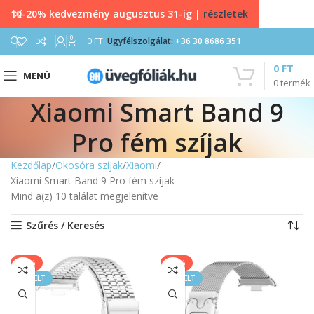
10-20% kedvezmény augusztus 31-ig |
részletek
0
0
FT
Ügyfélszolgálat:
+36 30 8686 351
0
FT
MENÜ
0
termék
Xiaomi Smart Band 9
Pro fém szíjak
Kezdőlap
Okosóra szíjak
Xiaomi
Xiaomi Smart Band 9 Pro fém szíjak
Mind a(z) 10 találat megjelenítve
Szűrés / Keresés
-20%
-25%
KIEMELT
KIEMELT