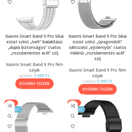
Xiaomi Smart Band 9 Pro Sikai
Xiaomi Smart Band 9 Pro Sikai
ezüst színű „ívelt” kialakítású
ezüst színű „újragondolt”
„dupla biztonságos” csatos
változatú „ejtőernyős” csatos
„rozsdamentes acél” szíj
milánói „rozsdamentes acél”
szíj
Xiaomi Smart Band 9 Pro fém
szíjak
Xiaomi Smart Band 9 Pro fém
3.990
Ft
szíjak
4.990
Ft
5.990
Ft
7.990
Ft
KOSÁRBA TESZEM
KOSÁRBA TESZEM
-17%
-20%
KIEMELT
KIEMELT