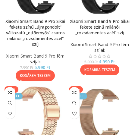
Xiaomi Smart Band 9 Pro Sikai
Xiaomi Smart Band 9 Pro Sikai
fekete színű „újragondolt”
fekete színű milánói
változatú „ejtőernyős” csatos
„rozsdamentes acél” szíj
milánói „rozsdamentes acél”
szíj
Xiaomi Smart Band 9 Pro fém
szíjak
Xiaomi Smart Band 9 Pro fém
szíjak
4.990
Ft
5.990
Ft
5.990
Ft
7.990
Ft
KOSÁRBA TESZEM
KOSÁRBA TESZEM
-17%
-17%
KIEMELT
KIEMELT