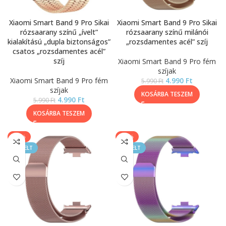
Xiaomi Smart Band 9 Pro Sikai
Xiaomi Smart Band 9 Pro Sikai
rózsaarany színű „ívelt”
rózsaarany színű milánói
kialakítású „dupla biztonságos”
„rozsdamentes acél” szíj
csatos „rozsdamentes acél”
szíj
Xiaomi Smart Band 9 Pro fém
szíjak
Xiaomi Smart Band 9 Pro fém
4.990
Ft
5.990
Ft
szíjak
KOSÁRBA TESZEM
4.990
Ft
5.990
Ft
KOSÁRBA TESZEM
-17%
-17%
KIEMELT
KIEMELT