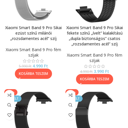
Xiaomi Smart Band 9 Pro Sikai
Xiaomi Smart Band 9 Pro Sikai
ezüst színű milánói
fekete színű „ívelt” kialakítású
„rozsdamentes acél” szíj
„dupla biztonságos” csatos
„rozsdamentes acél” szíj
Xiaomi Smart Band 9 Pro fém
szíjak
Xiaomi Smart Band 9 Pro fém
szíjak
4.990
Ft
5.990
Ft
3.990
Ft
4.990
Ft
KOSÁRBA TESZEM
KOSÁRBA TESZEM
-25%
-17%
KIEMELT
KIEMELT