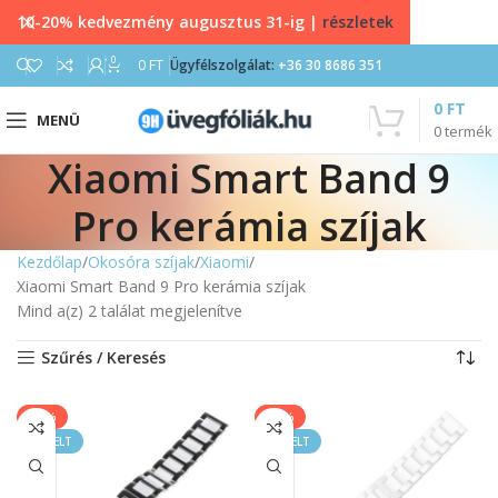
10-20% kedvezmény augusztus 31-ig |
részletek
0
0
FT
Ügyfélszolgálat:
+36 30 8686 351
0
FT
MENÜ
0
termék
Xiaomi Smart Band 9
Pro kerámia szíjak
Kezdőlap
Okosóra szíjak
Xiaomi
Xiaomi Smart Band 9 Pro kerámia szíjak
Mind a(z) 2 találat megjelenítve
Szűrés / Keresés
-30%
-20%
KIEMELT
KIEMELT