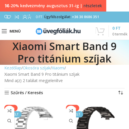
10-20% kedvezmény augusztus 31-ig |
részletek
0
0
FT
Ügyfélszolgálat:
+36 30 8686 351
0
FT
MENÜ
0
termék
Xiaomi Smart Band 9
Pro titánium szíjak
Kezdőlap
Okosóra szíjak
Xiaomi
Xiaomi Smart Band 9 Pro titánium szíjak
Mind a(z) 2 találat megjelenítve
Szűrés / Keresés
-40%
-40%
KIEMELT
KIEMELT