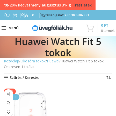
10-20% kedvezmény augusztus 31-ig |
részletek
0
0
FT
Ügyfélszolgálat:
+36 30 8686 351
0
FT
MENÜ
0
termék
Huawei Watch Fit 5
tokok
Kezdőlap
Okosóra tokok
Huawei
Huawei Watch Fit 5 tokok
Összesen 1 találat
Szűrés / Keresés
-20%
KIEMELT