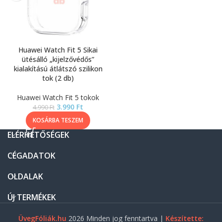
Huawei Watch Fit 5 Sikai
ütésálló „kijelzővédős”
kialakítású átlátszó szilikon
tok (2 db)
Huawei Watch Fit 5 tokok
3.990
Ft
4.990
Ft
KOSÁRBA TESZEM
ELÉRHETŐSÉGEK
CÉGADATOK
OLDALAK
ÚJ TERMÉKEK
ÜvegFóliák.hu
2026 Minden jog fenntartva |
Készítette: