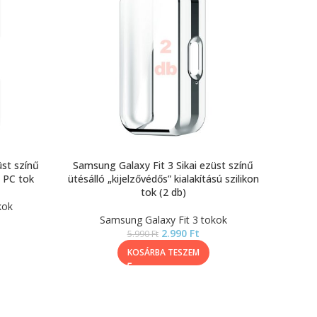
üst színű
Samsung Galaxy Fit 3 Sikai ezüst színű
ó PC tok
ütésálló „kijelzővédős” kialakítású szilikon
tok (2 db)
kok
Samsung Galaxy Fit 3 tokok
2.990
Ft
5.990
Ft
KOSÁRBA TESZEM