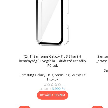
[2in1] Samsung Galaxy Fit 3 Sikai 9H
Samsun
keménységű üvegfólia + átlátszó ütésálló
„strass
PC tok
Sa
Samsung Galaxy Fit 3
,
Samsung Galaxy Fit
3 tokok
3.990
Ft
4.990
Ft
KOSÁRBA TESZEM