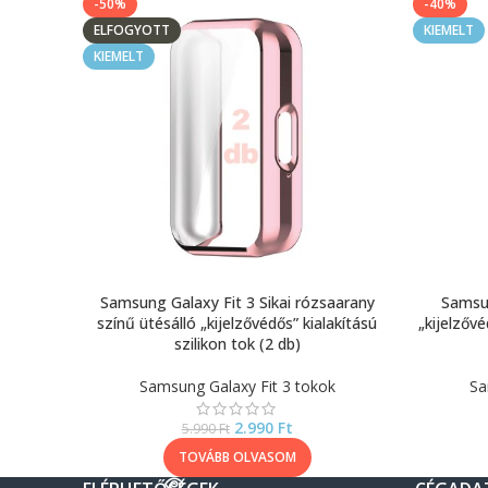
-50%
-40%
ELFOGYOTT
KIEMELT
KIEMELT
Samsung Galaxy Fit 3 Sikai rózsaarany
Samsun
színű ütésálló „kijelzővédős” kialakítású
„kijelzővé
szilikon tok (2 db)
Samsung Galaxy Fit 3 tokok
Sa
2.990
Ft
5.990
Ft
TOVÁBB OLVASOM