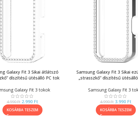
g Galaxy Fit 3 Sikai átlátszó
Samsung Galaxy Fit 3 Sikai ez
zkő” díszítésű ütésálló PC tok
„strasszkő” díszítésű ütésáll
msung Galaxy Fit 3 tokok
Samsung Galaxy Fit 3 to
2.990
Ft
3.990
Ft
4.990
Ft
4.990
Ft
KOSÁRBA TESZEM
KOSÁRBA TESZEM