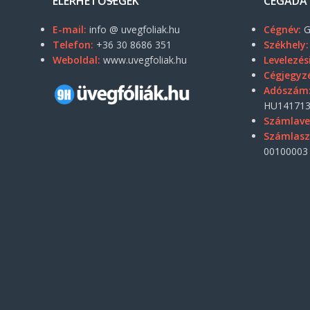
ELÉRHETŐSÉGEK
CÉGADA
E-mail:
info @ uvegfoliak.hu
Cégnév:
G
Telefon:
+36 30 8686 351
Székhely:
Weboldal:
www.uvegfoliak.hu
Levelezés
Cégjegyz
Adószám
HU141713
Számlave
Számlas
00100003