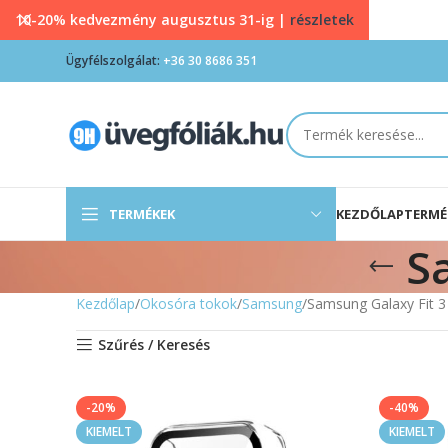
10-20% kedvezmény augusztus 31-ig |
részletek
Ügyfélszolgálat:
+36 30 8686 351
TERMÉKEK
KEZDŐLAP
TERMÉ
S
Kezdőlap
Okosóra tokok
Samsung
Samsung Galaxy Fit 3
Szűrés / Keresés
-20%
-40%
KIEMELT
KIEMELT