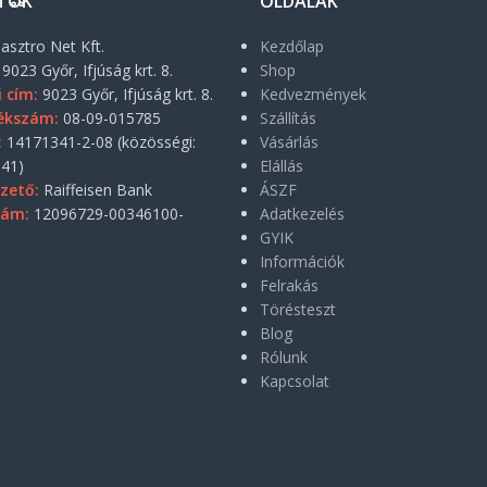
TOK
OLDALAK
asztro Net Kft.
Kezdőlap
9023 Győr, Ifjúság krt. 8.
Shop
i cím:
9023 Győr, Ifjúság krt. 8.
Kedvezmények
ékszám:
08-09-015785
Szállítás
:
14171341-2-08 (közösségi:
Vásárlás
41)
Elállás
zető:
Raiffeisen Bank
ÁSZF
zám:
12096729-00346100-
Adatkezelés
GYIK
Információk
Felrakás
Törésteszt
Blog
Rólunk
Kapcsolat