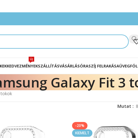
ÚJ
KEK
KEDVEZMÉNYEK
SZÁLLÍTÁS
VÁSÁRLÁS
ÓRASZÍJ FELRAKÁSA
ÜVEGFÓL
amsung Galaxy Fit 3 
 tokok
Mutat
-20%
KIEMELT