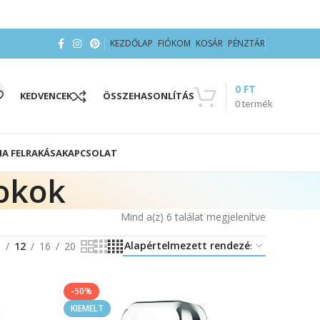
KEZDŐLAP
FIÓKOM
KOSÁR
PÉNZTÁR
0
FT
KEDVENCEK
ÖSSZEHASONLÍTÁS
0
termék
IA FELRAKÁSA
KAPCSOLAT
tokok
Mind a(z) 6 találat megjelenítve
8
12
16
20
-50%
KIEMELT