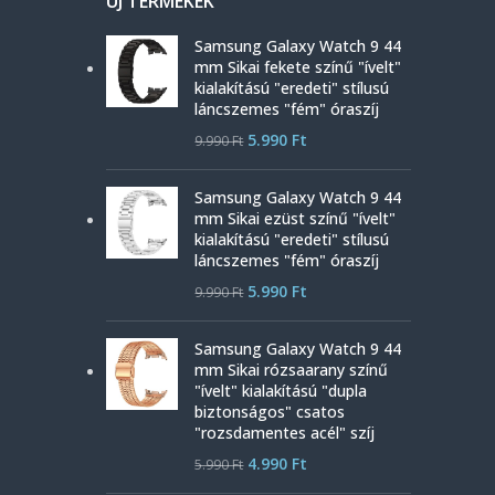
ÚJ TERMÉKEK
Samsung Galaxy Watch 9 44
mm Sikai fekete színű "ívelt"
kialakítású "eredeti" stílusú
láncszemes "fém" óraszíj
5.990
Ft
9.990
Ft
Samsung Galaxy Watch 9 44
mm Sikai ezüst színű "ívelt"
kialakítású "eredeti" stílusú
láncszemes "fém" óraszíj
5.990
Ft
9.990
Ft
Samsung Galaxy Watch 9 44
mm Sikai rózsaarany színű
"ívelt" kialakítású "dupla
biztonságos" csatos
"rozsdamentes acél" szíj
4.990
Ft
5.990
Ft