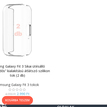
g Galaxy Fit 3 Sikai ütésálló
dős” kialakítású átlátszó szilikon
tok (2 db)
msung Galaxy Fit 3 tokok
2.990
Ft
4.990
Ft
KOSÁRBA TESZEM