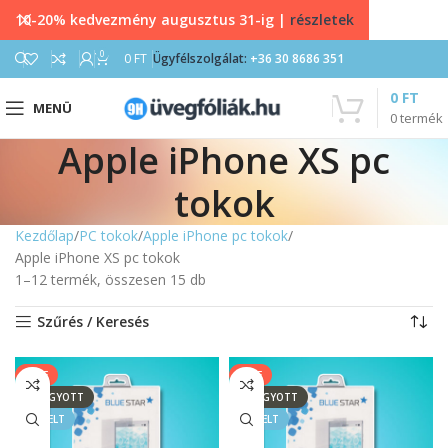
10-20% kedvezmény augusztus 31-ig |
részletek
0
0
FT
Ügyfélszolgálat:
+36 30 8686 351
0
FT
MENÜ
0
termék
Apple iPhone XS pc
tokok
Kezdőlap
PC tokok
Apple iPhone pc tokok
Apple iPhone XS pc tokok
1–12 termék, összesen 15 db
Szűrés / Keresés
SALE
SALE
ELFOGYOTT
ELFOGYOTT
KIEMELT
KIEMELT