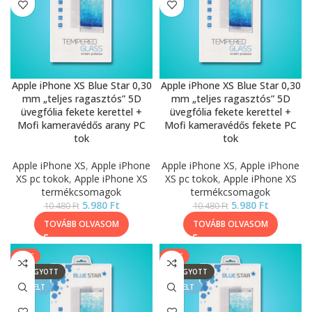
Apple iPhone XS Blue Star 0,30
Apple iPhone XS Blue Star 0,30
mm „teljes ragasztós” 5D
mm „teljes ragasztós” 5D
üvegfólia fekete kerettel +
üvegfólia fekete kerettel +
Mofi kameravédős arany PC
Mofi kameravédős fekete PC
tok
tok
Apple iPhone XS
,
Apple iPhone
Apple iPhone XS
,
Apple iPhone
XS pc tokok
,
Apple iPhone XS
XS pc tokok
,
Apple iPhone XS
termékcsomagok
termékcsomagok
5.980
Ft
5.980
Ft
10.480
Ft
10.480
Ft
TOVÁBB OLVASOM
TOVÁBB OLVASOM
SALE
SALE
ELFOGYOTT
ELFOGYOTT
KIEMELT
KIEMELT