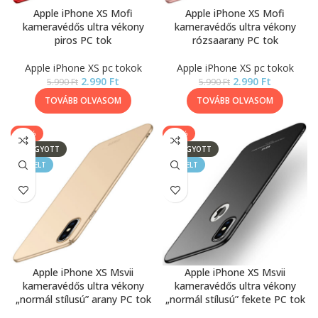
Apple iPhone XS Mofi
Apple iPhone XS Mofi
kameravédős ultra vékony
kameravédős ultra vékony
piros PC tok
rózsaarany PC tok
Apple iPhone XS pc tokok
Apple iPhone XS pc tokok
2.990
Ft
2.990
Ft
5.990
Ft
5.990
Ft
TOVÁBB OLVASOM
TOVÁBB OLVASOM
-67%
-67%
ELFOGYOTT
ELFOGYOTT
KIEMELT
KIEMELT
Apple iPhone XS Msvii
Apple iPhone XS Msvii
kameravédős ultra vékony
kameravédős ultra vékony
„normál stílusú” arany PC tok
„normál stílusú” fekete PC tok