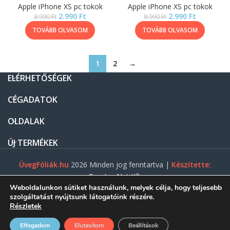
Apple iPhone XS pc tokok
Apple iPhone XS pc tokok
2.990
Ft
2.990
Ft
8.990
Ft
8.990
Ft
TOVÁBB OLVASOM
TOVÁBB OLVASOM
1
2
→
ELÉRHETŐSÉGEK
CÉGADATOK
OLDALAK
ÚJ TERMÉKEK
ÜvegFóliák.hu
2026 Minden jog fenntartva |
Készítette:
Gasztro Net Kft.
Weboldalunkon sütiket használunk, melyek célja, hogy teljesebb
szolgáltatást nyújtsunk látogatóink részére.
Részletek
0
Elfogadom
Elutasítom
Beállítások