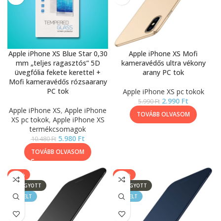
Apple iPhone XS Blue Star 0,30
Apple iPhone XS Mofi
mm „teljes ragasztós” 5D
kameravédős ultra vékony
üvegfólia fekete kerettel +
arany PC tok
Mofi kameravédős rózsaarany
PC tok
Apple iPhone XS pc tokok
2.990
Ft
5.990
Ft
Apple iPhone XS
,
Apple iPhone
TOVÁBB OLVASOM
XS pc tokok
,
Apple iPhone XS
termékcsomagok
5.980
Ft
10.480
Ft
TOVÁBB OLVASOM
-50%
-50%
ELFOGYOTT
ELFOGYOTT
KIEMELT
KIEMELT