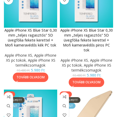
Apple iPhone XS Blue Star 0,30
Apple iPhone XS Blue Star 0,30
mm „teljes ragasztós” 5D
mm „teljes ragasztós” 5D
üvegfólia fekete kerettel +
üvegfólia fekete kerettel +
Mofi kameravédős kék PC tok
Mofi kameravédős piros PC
tok
Apple iPhone XS
,
Apple iPhone
XS pc tokok
,
Apple iPhone XS
Apple iPhone XS
,
Apple iPhone
termékcsomagok
XS pc tokok
,
Apple iPhone XS
5.980
Ft
termékcsomagok
10.480
Ft
5.980
Ft
10.480
Ft
TOVÁBB OLVASOM
TOVÁBB OLVASOM
SALE
-50%
ELFOGYOTT
ELFOGYOTT
KIEMELT
KIEMELT