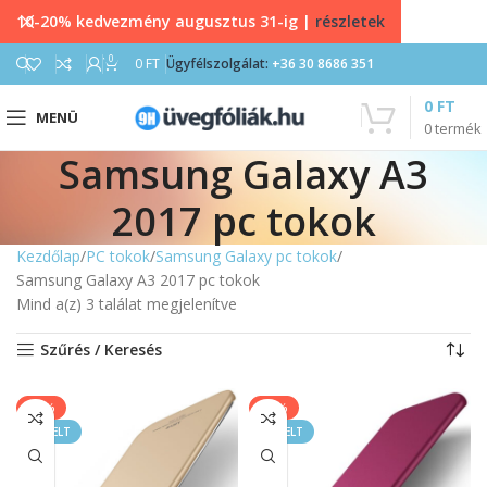
10-20% kedvezmény augusztus 31-ig |
részletek
0
0
FT
Ügyfélszolgálat:
+36 30 8686 351
0
FT
MENÜ
0
termék
Samsung Galaxy A3
2017 pc tokok
Kezdőlap
PC tokok
Samsung Galaxy pc tokok
Samsung Galaxy A3 2017 pc tokok
Mind a(z) 3 találat megjelenítve
Szűrés / Keresés
-20%
-20%
KIEMELT
KIEMELT