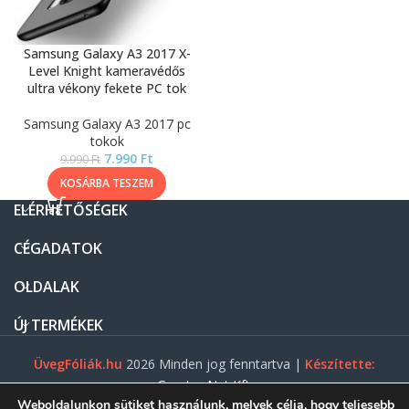
Samsung Galaxy A3 2017 X-
Level Knight kameravédős
ultra vékony fekete PC tok
Samsung Galaxy A3 2017 pc
tokok
7.990
Ft
9.990
Ft
KOSÁRBA TESZEM
ELÉRHETŐSÉGEK
CÉGADATOK
OLDALAK
ÚJ TERMÉKEK
ÜvegFóliák.hu
2026 Minden jog fenntartva |
Készítette:
Gasztro Net Kft.
Weboldalunkon sütiket használunk, melyek célja, hogy teljesebb