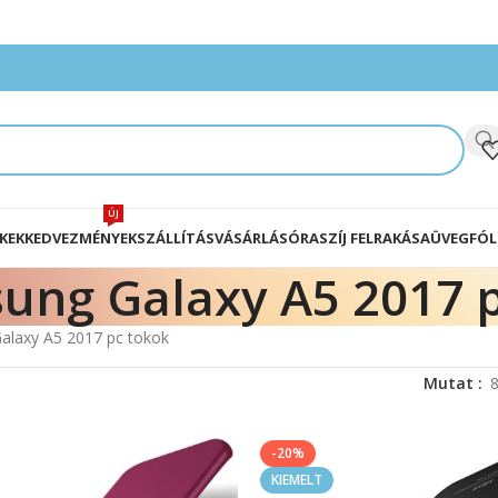
ÚJ
KEK
KEDVEZMÉNYEK
SZÁLLÍTÁS
VÁSÁRLÁS
ÓRASZÍJ FELRAKÁSA
ÜVEGFÓL
ung Galaxy A5 2017 p
alaxy A5 2017 pc tokok
Mutat
-20%
KIEMELT