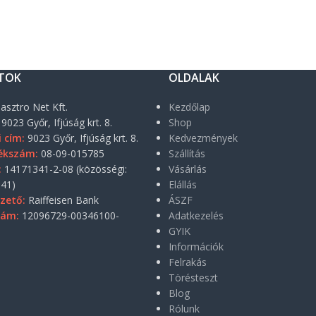
TOK
OLDALAK
asztro Net Kft.
Kezdőlap
9023 Győr, Ifjúság krt. 8.
Shop
i cím:
9023 Győr, Ifjúság krt. 8.
Kedvezmények
ékszám:
08-09-015785
Szállítás
:
14171341-2-08 (közösségi:
Vásárlás
41)
Elállás
zető:
Raiffeisen Bank
ÁSZF
zám:
12096729-00346100-
Adatkezelés
GYIK
Információk
Felrakás
Törésteszt
Blog
Rólunk