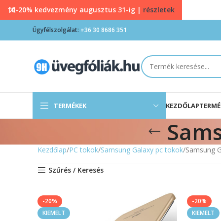
10-20% kedvezmény augusztus 31-ig |
részletek
Ügyfélszolgálat:
+36 30 8686 351
TERMÉKEK
KEZDŐLAP
TERMÉ
Sams
Kezdőlap
PC tokok
Samsung Galaxy pc tokok
Samsung G
Szűrés / Keresés
-20%
-20%
KIEMELT
KIEMELT