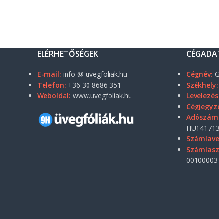
ELÉRHETŐSÉGEK
CÉGADA
E-mail:
info @ uvegfoliak.hu
Cégnév:
G
Telefon:
+36 30 8686 351
Székhely:
Weboldal:
www.uvegfoliak.hu
Levelezés
Cégjegyz
Adószám
HU141713
Számlave
Számlas
00100003