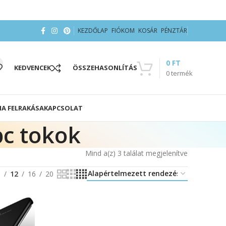
KEZDŐLAP
FIÓKOM
KOSÁR
PÉNZTÁR
0
FT
KEDVENCEK
ÖSSZEHASONLÍTÁS
0
termék
IA FELRAKÁSA
KAPCSOLAT
c tokok
Mind a(z) 3 találat megjelenítve
8
12
16
20