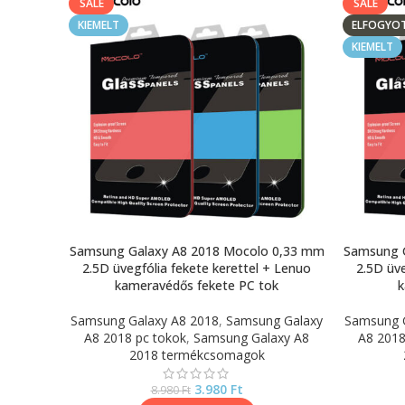
SALE
SALE
KIEMELT
ELFOGYO
KIEMELT
Samsung Galaxy A8 2018 Mocolo 0,33 mm
Samsung 
2.5D üvegfólia fekete kerettel + Lenuo
2.5D üve
kameravédős fekete PC tok
k
Samsung Galaxy A8 2018
,
Samsung Galaxy
Samsung 
A8 2018 pc tokok
,
Samsung Galaxy A8
A8 2018
2018 termékcsomagok
3.980
Ft
8.980
Ft