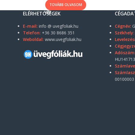
TOVÁBB OLVASOM
ELÉRHETŐSÉGEK
CÉGADA
E-mail:
info @ uvegfoliak.hu
Cégnév:
G
Telefon:
+36 30 8686 351
Székhely:
Weboldal:
www.uvegfoliak.hu
Levelezés
Cégjegyz
Adószám
HU141713
Számlave
Számlas
00100003