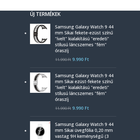
ÚJ TERMÉKEK
Samsung Galaxy Watch 9 44
mm Sikai fekete-ezüst színű
"ívelt" kialakítású "eredeti"
stílusú láncszemes "fém"
óraszíj
9.990
Ft
11.990
Ft
Samsung Galaxy Watch 9 44
mm Sikai ezüst-fekete színű
"ívelt" kialakítású "eredeti"
stílusú láncszemes "fém"
óraszíj
9.990
Ft
11.990
Ft
Samsung Galaxy Watch 9 44
mm Sikai üvegfólia 0,20 mm
vastag 9H keménységű (3