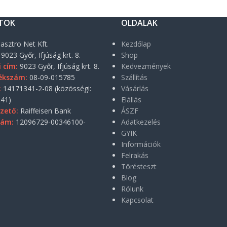
TOK
OLDALAK
asztro Net Kft.
Kezdőlap
9023 Győr, Ifjúság krt. 8.
Shop
i cím:
9023 Győr, Ifjúság krt. 8.
Kedvezmények
ékszám:
08-09-015785
Szállítás
:
14171341-2-08 (közösségi:
Vásárlás
41)
Elállás
zető:
Raiffeisen Bank
ÁSZF
zám:
12096729-00346100-
Adatkezelés
GYIK
Információk
Felrakás
Törésteszt
Blog
Rólunk
Kapcsolat