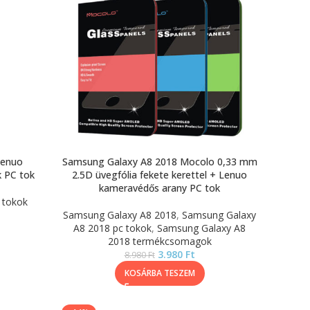
Lenuo
Samsung Galaxy A8 2018 Mocolo 0,33 mm
k PC tok
2.5D üvegfólia fekete kerettel + Lenuo
kameravédős arany PC tok
 tokok
Samsung Galaxy A8 2018
,
Samsung Galaxy
A8 2018 pc tokok
,
Samsung Galaxy A8
2018 termékcsomagok
3.980
Ft
8.980
Ft
KOSÁRBA TESZEM