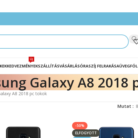
ÚJ
KEK
KEDVEZMÉNYEK
SZÁLLÍTÁS
VÁSÁRLÁS
ÓRASZÍJ FELRAKÁSA
ÜVEGFÓL
ung Galaxy A8 2018 p
alaxy A8 2018 pc tokok
Mutat
-50%
ELFOGYOTT