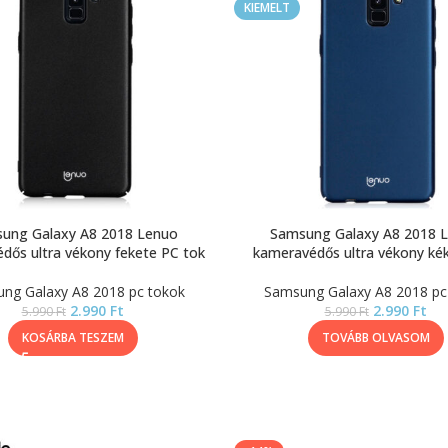
KIEMELT
ung Galaxy A8 2018 Lenuo
Samsung Galaxy A8 2018 
dős ultra vékony fekete PC tok
kameravédős ultra vékony ké
ng Galaxy A8 2018 pc tokok
Samsung Galaxy A8 2018 pc
2.990
Ft
2.990
Ft
5.990
Ft
5.990
Ft
KOSÁRBA TESZEM
TOVÁBB OLVASOM