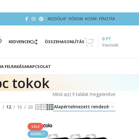
KEZDŐLAP
FIÓKOM
KOSÁR
PÉNZTÁR
0
FT
KEDVENCEK
ÖSSZEHASONLÍTÁS
0
termék
IA FELRAKÁSA
KAPCSOLAT
c tokok
Mind a(z) 9 találat megjelenítve
8
12
16
20
SALE
KIEMELT