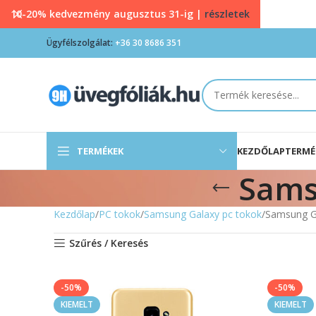
10-20% kedvezmény augusztus 31-ig |
részletek
Ügyfélszolgálat:
+36 30 8686 351
TERMÉKEK
KEZDŐLAP
TERMÉ
Sams
Kezdőlap
PC tokok
Samsung Galaxy pc tokok
Samsung G
Szűrés / Keresés
-50%
-50%
KIEMELT
KIEMELT