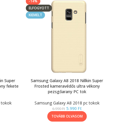
-14%
ELFOGYOTT
KIEMELT
in Super
Samsung Galaxy A8 2018 Nillkin Super
ony fekete
Frosted kameravédős ultra vékony
pezsgőarany PC tok
 tokok
Samsung Galaxy A8 2018 pc tokok
5.990
Ft
6.990
Ft
TOVÁBB OLVASOM