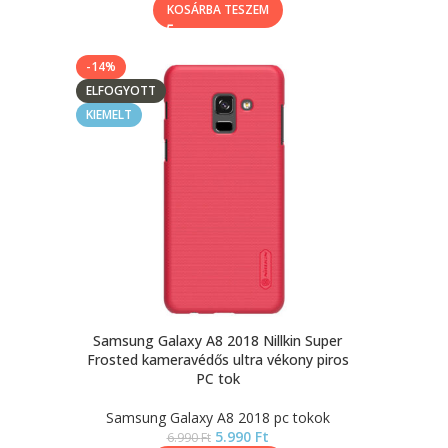
KOSÁRBA TESZEM
-14%
ELFOGYOTT
KIEMELT
Samsung Galaxy A8 2018 Nillkin Super
Frosted kameravédős ultra vékony piros
PC tok
Samsung Galaxy A8 2018 pc tokok
5.990
Ft
6.990
Ft