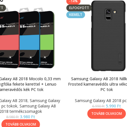
-14%
TT
ELFOGYOTT
KIEMELT
Galaxy A8 2018 Mocolo 0,33 mm
Samsung Galaxy A8 2018 Nillk
gfólia fekete kerettel + Lenuo
Frosted kameravédős ultra vék
ameravédős kék PC tok
PC tok
Galaxy A8 2018
,
Samsung Galaxy
Samsung Galaxy A8 2018 pc
 pc tokok
,
Samsung Galaxy A8
5.990
Ft
6.990
Ft
2018 termékcsomagok
TOVÁBB OLVASOM
3.980
Ft
8.980
Ft
TOVÁBB OLVASOM