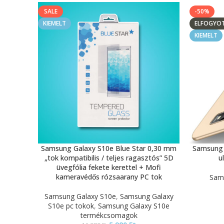
SALE
-50%
KIEMELT
ELFOGYO
KIEMELT
Samsung Galaxy S10e Blue Star 0,30 mm
Samsung 
„tok kompatibilis / teljes ragasztós” 5D
u
üvegfólia fekete kerettel + Mofi
kameravédős rózsaarany PC tok
Sams
Samsung Galaxy S10e
,
Samsung Galaxy
S10e pc tokok
,
Samsung Galaxy S10e
termékcsomagok