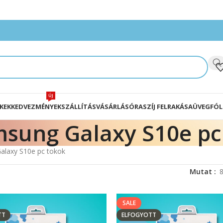
ÚJ
KEK
KEDVEZMÉNYEK
SZÁLLÍTÁS
VÁSÁRLÁS
ÓRASZÍJ FELRAKÁSA
ÜVEGFÓL
sung Galaxy S10e pc
alaxy S10e pc tokok
Mutat
SALE
TT
ELFOGYOTT