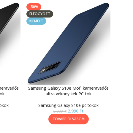
-50%
ELFOGYOTT
KIEMELT
meravédős
Samsung Galaxy S10e Mofi kameravédős
tok
ultra vékony kék PC tok
okok
Samsung Galaxy S10e pc tokok
2.990
Ft
5.990
Ft
TOVÁBB OLVASOM