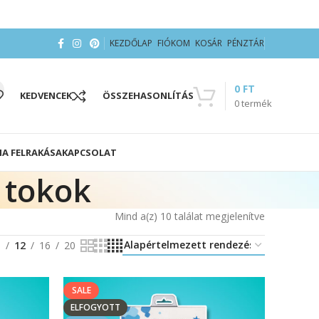
KEZDŐLAP
FIÓKOM
KOSÁR
PÉNZTÁR
0
FT
KEDVENCEK
ÖSSZEHASONLÍTÁS
0
termék
IA FELRAKÁSA
KAPCSOLAT
 tokok
Mind a(z) 10 találat megjelenítve
8
12
16
20
SALE
ELFOGYOTT