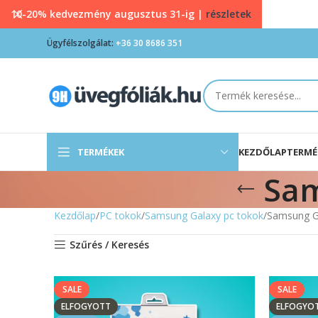
10-20% kedvezmény augusztus 31-ig |
részletek
Ügyfélszolgálat:
+36 30 8686 351
TERMÉKEK
KEZDŐLAP
TERMÉ
Sam
Kezdőlap
PC tokok
Samsung Galaxy pc tokok
Samsung G
Szűrés / Keresés
SALE
SALE
ELFOGYOTT
ELFOGYO