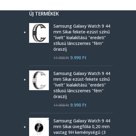
ÚJ TERMÉKEK
Samsung Galaxy Watch 9 44
mm Sikai fekete-ezüst színű
"ívelt" kialakítású "eredeti"
stílusú láncszemes "fém"
óraszíj
9.990
Ft
11.990
Ft
Samsung Galaxy Watch 9 44
mm Sikai ezüst-fekete színű
"ívelt" kialakítású "eredeti"
stílusú láncszemes "fém"
óraszíj
9.990
Ft
11.990
Ft
Samsung Galaxy Watch 9 44
mm Sikai üvegfólia 0,20 mm
vastag 9H keménységű (3