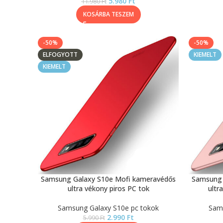
5.980
Ft
11.980
Ft
KOSÁRBA TESZEM
-50%
-50%
ELFOGYOTT
KIEMELT
KIEMELT
Samsung Galaxy S10e Mofi kameravédős
Samsung 
ultra vékony piros PC tok
ultr
Samsung Galaxy S10e pc tokok
Sams
2.990
Ft
5.990
Ft