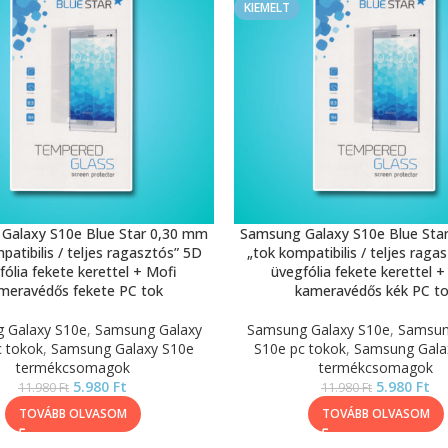
KIEMELT
Galaxy S10e Blue Star 0,30 mm
Samsung Galaxy S10e Blue Sta
patibilis / teljes ragasztós” 5D
„tok kompatibilis / teljes raga
fólia fekete kerettel + Mofi
üvegfólia fekete kerettel +
meravédős fekete PC tok
kameravédős kék PC t
 Galaxy S10e
,
Samsung Galaxy
Samsung Galaxy S10e
,
Samsun
c tokok
,
Samsung Galaxy S10e
S10e pc tokok
,
Samsung Gala
termékcsomagok
termékcsomagok
5.980
Ft
5.980
Ft
11.980
Ft
11.980
Ft
TOVÁBB OLVASOM
TOVÁBB OLVASOM