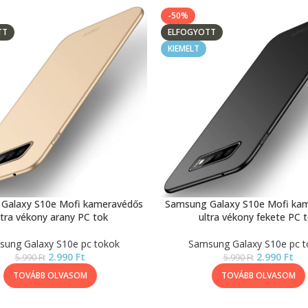
-50%
TT
ELFOGYOTT
KIEMELT
Galaxy S10e Mofi kameravédős
Samsung Galaxy S10e Mofi ka
ltra vékony arany PC tok
ultra vékony fekete PC 
ung Galaxy S10e pc tokok
Samsung Galaxy S10e pc t
2.990
Ft
2.990
Ft
5.990
Ft
5.990
Ft
TOVÁBB OLVASOM
TOVÁBB OLVASOM