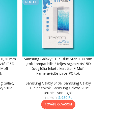
KIEMELT
r 0,30 mm
Samsung Galaxy S10e Blue Star 0,30 mm
sztós” 5D
„tok kompatibilis / teljes ragasztós” 5D
 Mofi
üvegfólia fekete kerettel + Mofi
ok
kameravédős piros PC tok
g Galaxy
Samsung Galaxy S10e
,
Samsung Galaxy
xy S10e
S10e pc tokok
,
Samsung Galaxy S10e
termékcsomagok
5.980
Ft
11.980
Ft
TOVÁBB OLVASOM