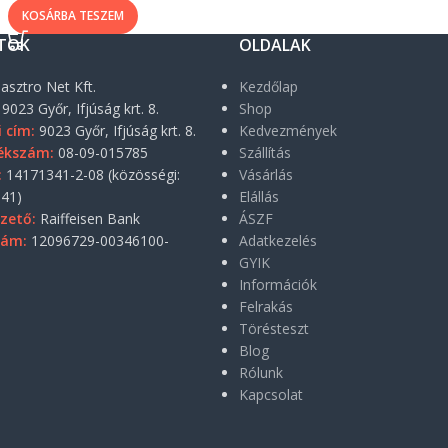
KOSÁRBA TESZEM
TOK
OLDALAK
asztro Net Kft.
Kezdőlap
9023 Győr, Ifjúság krt. 8.
Shop
i cím:
9023 Győr, Ifjúság krt. 8.
Kedvezmények
ékszám:
08-09-015785
Szállítás
:
14171341-2-08 (közösségi:
Vásárlás
41)
Elállás
zető:
Raiffeisen Bank
ÁSZF
zám:
12096729-00346100-
Adatkezelés
GYIK
Információk
Felrakás
Törésteszt
Blog
Rólunk
Kapcsolat