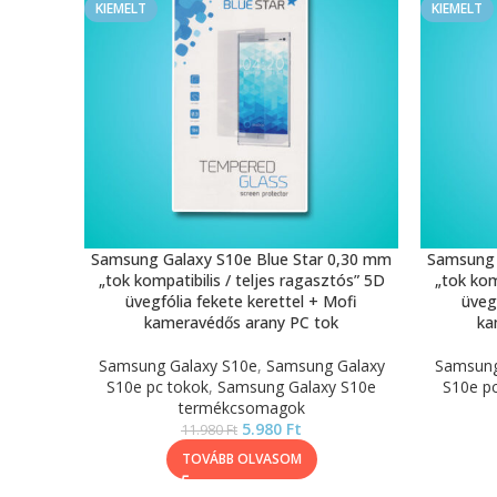
KIEMELT
KIEMELT
Samsung Galaxy S10e Blue Star 0,30 mm
Samsung 
„tok kompatibilis / teljes ragasztós” 5D
„tok kom
üvegfólia fekete kerettel + Mofi
üveg
kameravédős arany PC tok
ka
Samsung Galaxy S10e
,
Samsung Galaxy
Samsung
S10e pc tokok
,
Samsung Galaxy S10e
S10e p
termékcsomagok
5.980
Ft
11.980
Ft
TOVÁBB OLVASOM