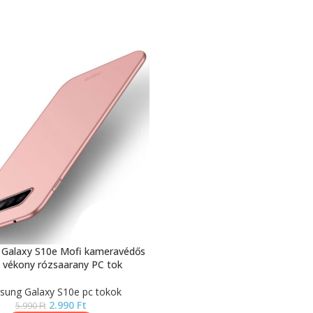
Galaxy S10e Mofi kameravédős
a vékony rózsaarany PC tok
ung Galaxy S10e pc tokok
2.990
Ft
5.990
Ft