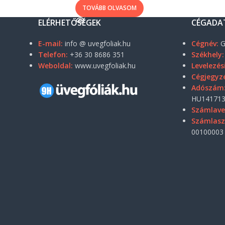
TOVÁBB OLVASOM
ELÉRHETŐSÉGEK
CÉGADA
E-mail:
info @ uvegfoliak.hu
Cégnév:
G
Telefon:
+36 30 8686 351
Székhely:
Weboldal:
www.uvegfoliak.hu
Levelezés
Cégjegyz
Adószám
HU141713
Számlave
Számlas
00100003