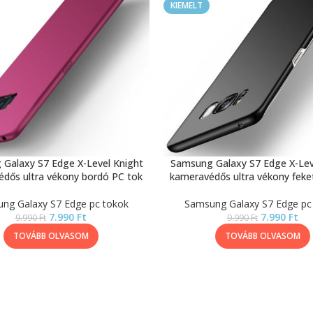
KIEMELT
Galaxy S7 Edge X-Level Knight
Samsung Galaxy S7 Edge X-Lev
dős ultra vékony bordó PC tok
kameravédős ultra vékony feke
ng Galaxy S7 Edge pc tokok
Samsung Galaxy S7 Edge pc
7.990
Ft
7.990
Ft
9.990
Ft
9.990
Ft
TOVÁBB OLVASOM
TOVÁBB OLVASOM