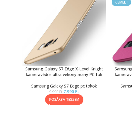
KIEMELT
Samsung Galaxy S7 Edge X-Level Knight
Samsung 
kameravédős ultra vékony arany PC tok
kameravé
Samsung Galaxy S7 Edge pc tokok
Samsu
7.990
Ft
9.990
Ft
KOSÁRBA TESZEM