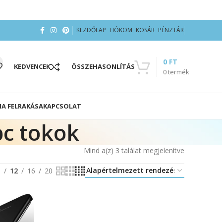
KEZDŐLAP
FIÓKOM
KOSÁR
PÉNZTÁR
0
FT
KEDVENCEK
ÖSSZEHASONLÍTÁS
0
termék
IA FELRAKÁSA
KAPCSOLAT
c tokok
Mind a(z) 3 találat megjelenítve
8
12
16
20