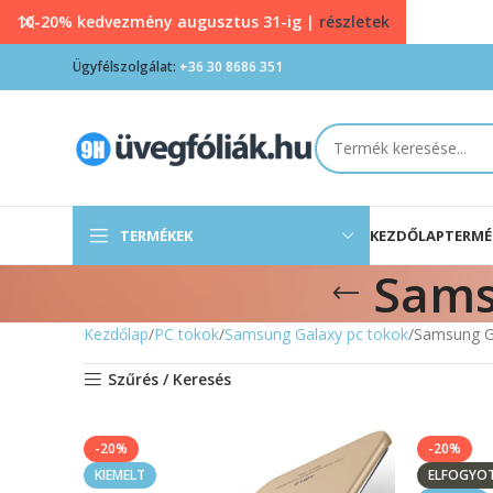
10-20% kedvezmény augusztus 31-ig |
részletek
Ügyfélszolgálat:
+36 30 8686 351
TERMÉKEK
KEZDŐLAP
TERMÉ
Sams
Kezdőlap
PC tokok
Samsung Galaxy pc tokok
Samsung Ga
Szűrés / Keresés
-20%
-20%
KIEMELT
ELFOGYO