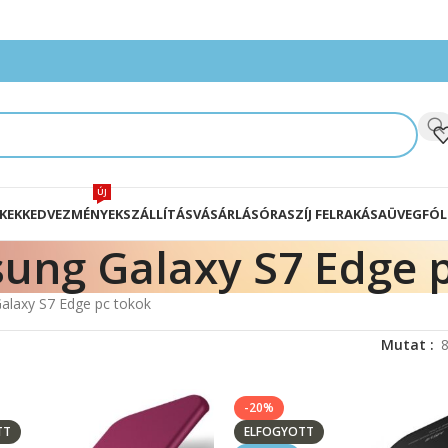
ÚJ
KEK
KEDVEZMÉNYEK
SZÁLLÍTÁS
VÁSÁRLÁS
ÓRASZÍJ FELRAKÁSA
ÜVEGFÓL
ung Galaxy S7 Edge p
laxy S7 Edge pc tokok
Mutat
-20%
TT
ELFOGYOTT