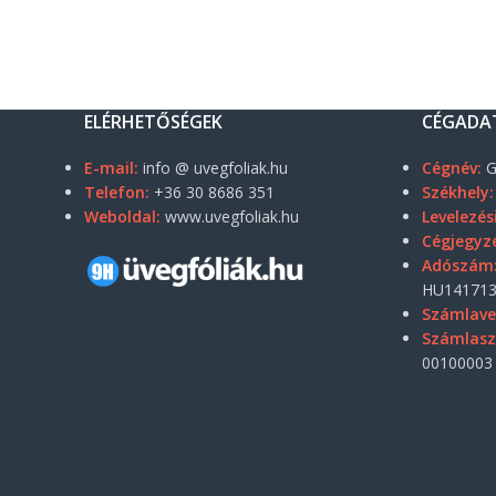
ELÉRHETŐSÉGEK
CÉGADA
E-mail:
info @ uvegfoliak.hu
Cégnév:
G
Telefon:
+36 30 8686 351
Székhely:
Weboldal:
www.uvegfoliak.hu
Levelezés
Cégjegyz
Adószám
HU141713
Számlave
Számlas
00100003