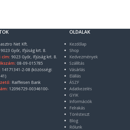
TOK
OLDALAK
asztro Net Kft.
Kezdőlap
9023 Győr, Ifjúság krt. 8.
Shop
i cím:
9023 Győr, Ifjúság krt. 8.
Kedvezmények
ékszám:
08-09-015785
Szállítás
:
14171341-2-08 (közösségi:
Vásárlás
41)
Elállás
zető:
Raiffeisen Bank
ÁSZF
zám:
12096729-00346100-
Adatkezelés
GYIK
Információk
Felrakás
Törésteszt
Blog
Rólunk