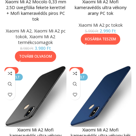
Xiaomi Mi A2 Mocolo 0,33 mm
Xiaomi Mi A2 Mofi
2.5D üvegfólia fekete kerettel
kameravédős ultra vékony
+ Mofi kameravédős piros PC
arany PC tok
tok
Xiaomi Mi A2 pc tokok
Xiaomi Mi A2
,
Xiaomi Mi A2 pc
2.990
Ft
5.990
Ft
tokok
,
Xiaomi Mi A2
KOSÁRBA TESZEM
termékcsomagok
3.980
Ft
8.980
Ft
TOVÁBB OLVASOM
-50%
-50%
KIEMELT
KIEMELT
Xiaomi Mi A2 Mofi
Xiaomi Mi A2 Mofi
kameravédős ultra vékony
kameravédős ultra vékony kék