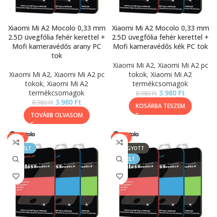
Xiaomi Mi A2 Mocolo 0,33 mm
Xiaomi Mi A2 Mocolo 0,33 mm
2.5D üvegfólia fehér kerettel +
2.5D üvegfólia fehér kerettel +
Mofi kameravédős arany PC
Mofi kameravédős kék PC tok
tok
Xiaomi Mi A2
,
Xiaomi Mi A2 pc
Xiaomi Mi A2
,
Xiaomi Mi A2 pc
tokok
,
Xiaomi Mi A2
tokok
,
Xiaomi Mi A2
termékcsomagok
termékcsomagok
3.980
Ft
8.980
Ft
3.980
Ft
8.980
Ft
KOSÁRBA TESZEM
TOVÁBB OLVASOM
SALE
SALE
KIEMELT
ELFOGYOTT
KIEMELT