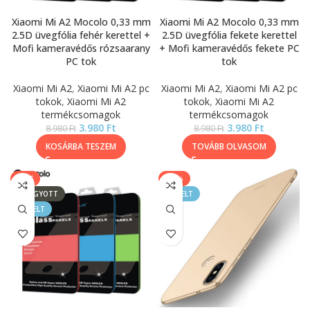
Xiaomi Mi A2 Mocolo 0,33 mm
Xiaomi Mi A2 Mocolo 0,33 mm
2.5D üvegfólia fehér kerettel +
2.5D üvegfólia fekete kerettel
Mofi kameravédős rózsaarany
+ Mofi kameravédős fekete PC
PC tok
tok
Xiaomi Mi A2
,
Xiaomi Mi A2 pc
Xiaomi Mi A2
,
Xiaomi Mi A2 pc
tokok
,
Xiaomi Mi A2
tokok
,
Xiaomi Mi A2
termékcsomagok
termékcsomagok
3.980
Ft
3.980
Ft
8.980
Ft
8.980
Ft
KOSÁRBA TESZEM
TOVÁBB OLVASOM
SALE
-50%
ELFOGYOTT
KIEMELT
KIEMELT