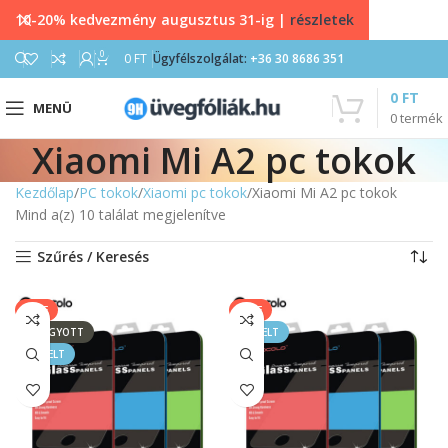
10-20% kedvezmény augusztus 31-ig |
részletek
0
0
FT
Ügyfélszolgálat:
+36 30 8686 351
0
FT
MENÜ
0
termék
Xiaomi Mi A2 pc tokok
Kezdőlap
PC tokok
Xiaomi pc tokok
Xiaomi Mi A2 pc tokok
Mind a(z) 10 találat megjelenítve
Szűrés / Keresés
SALE
SALE
ELFOGYOTT
KIEMELT
KIEMELT