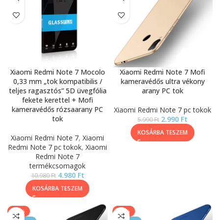
Xiaomi Redmi Note 7 Mocolo
Xiaomi Redmi Note 7 Mofi
0,33 mm „tok kompatibilis /
kameravédős ultra vékony
teljes ragasztós” 5D üvegfólia
arany PC tok
fekete kerettel + Mofi
kameravédős rózsaarany PC
Xiaomi Redmi Note 7 pc tokok
tok
2.990
Ft
5.990
Ft
KOSÁRBA TESZEM
Xiaomi Redmi Note 7
,
Xiaomi
Redmi Note 7 pc tokok
,
Xiaomi
Redmi Note 7
termékcsomagok
4.980
Ft
10.980
Ft
KOSÁRBA TESZEM
-50%
-50%