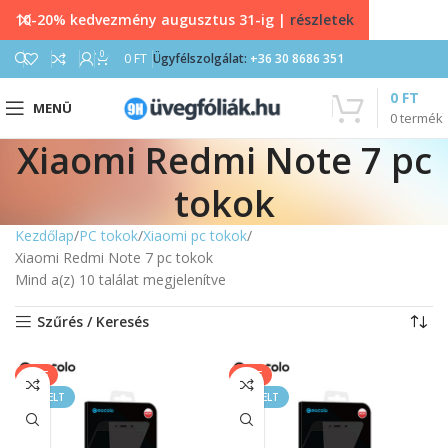
10-20% kedvezmény augusztus 31-ig |
részletek
0
0
FT
Ügyfélszolgálat:
+36 30 8686 351
0
FT
MENÜ
0
termék
Xiaomi Redmi Note 7 pc
tokok
Kezdőlap
PC tokok
Xiaomi pc tokok
Xiaomi Redmi Note 7 pc tokok
Mind a(z) 10 találat megjelenítve
Szűrés / Keresés
SALE
SALE
KIEMELT
KIEMELT