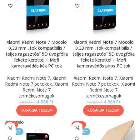
Xiaomi Redmi Note 7 Mocolo
Xiaomi Redmi Note 7 Mocolo
0,33 mm „tok kompatibilis /
0,33 mm „tok kompatibilis /
teljes ragasztós” 5D üvegfólia
teljes ragasztós” 5D üvegfólia
fekete kerettel + Mofi
fekete kerettel + Mofi
kameravédős kék PC tok
kameravédős piros PC tok
Xiaomi Redmi Note 7
,
Xiaomi
Xiaomi Redmi Note 7
,
Xiaomi
Redmi Note 7 pc tokok
,
Xiaomi
Redmi Note 7 pc tokok
,
Xiaomi
Redmi Note 7
Redmi Note 7
termékcsomagok
termékcsomagok
4.980
Ft
4.980
Ft
10.980
Ft
10.980
Ft
KOSÁRBA TESZEM
KOSÁRBA TESZEM
SALE
-50%
KIEMELT
KIEMELT