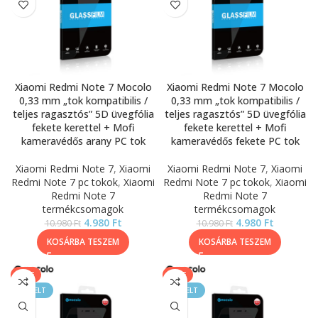
Xiaomi Redmi Note 7 Mocolo
Xiaomi Redmi Note 7 Mocolo
0,33 mm „tok kompatibilis /
0,33 mm „tok kompatibilis /
teljes ragasztós” 5D üvegfólia
teljes ragasztós” 5D üvegfólia
fekete kerettel + Mofi
fekete kerettel + Mofi
kameravédős arany PC tok
kameravédős fekete PC tok
Xiaomi Redmi Note 7
,
Xiaomi
Xiaomi Redmi Note 7
,
Xiaomi
Redmi Note 7 pc tokok
,
Xiaomi
Redmi Note 7 pc tokok
,
Xiaomi
Redmi Note 7
Redmi Note 7
termékcsomagok
termékcsomagok
4.980
Ft
4.980
Ft
10.980
Ft
10.980
Ft
KOSÁRBA TESZEM
KOSÁRBA TESZEM
SALE
SALE
KIEMELT
KIEMELT