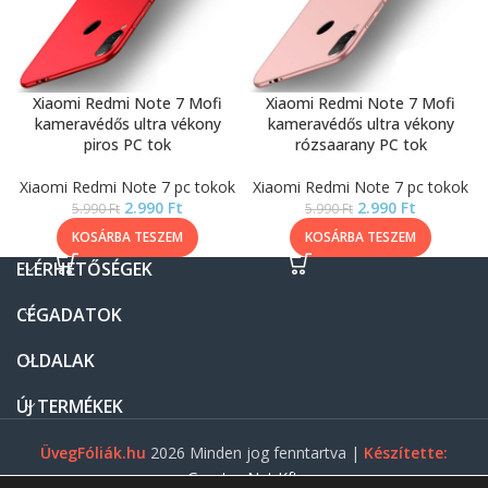
Xiaomi Redmi Note 7 Mofi
Xiaomi Redmi Note 7 Mofi
kameravédős ultra vékony
kameravédős ultra vékony
piros PC tok
rózsaarany PC tok
Xiaomi Redmi Note 7 pc tokok
Xiaomi Redmi Note 7 pc tokok
2.990
Ft
2.990
Ft
5.990
Ft
5.990
Ft
KOSÁRBA TESZEM
KOSÁRBA TESZEM
ELÉRHETŐSÉGEK
CÉGADATOK
OLDALAK
ÚJ TERMÉKEK
ÜvegFóliák.hu
2026 Minden jog fenntartva |
Készítette:
Gasztro Net Kft.