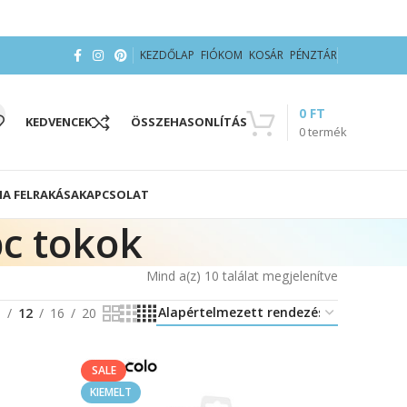
KEZDŐLAP
FIÓKOM
KOSÁR
PÉNZTÁR
0
FT
KEDVENCEK
ÖSSZEHASONLÍTÁS
0
termék
IA FELRAKÁSA
KAPCSOLAT
pc tokok
Mind a(z) 10 találat megjelenítve
8
12
16
20
SALE
KIEMELT