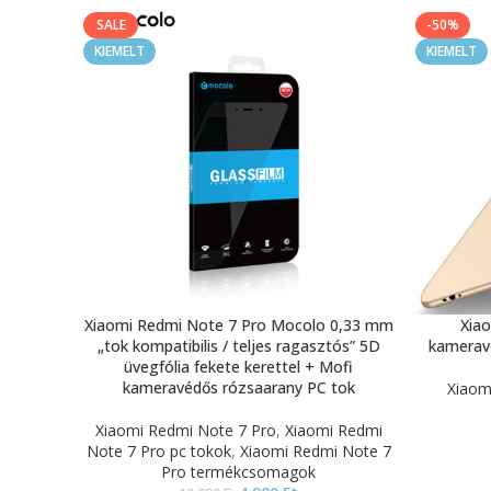
SALE
-50%
KIEMELT
KIEMELT
Xiaomi Redmi Note 7 Pro Mocolo 0,33 mm
Xia
„tok kompatibilis / teljes ragasztós” 5D
kameravé
üvegfólia fekete kerettel + Mofi
kameravédős rózsaarany PC tok
Xiaom
Xiaomi Redmi Note 7 Pro
,
Xiaomi Redmi
Note 7 Pro pc tokok
,
Xiaomi Redmi Note 7
Pro termékcsomagok