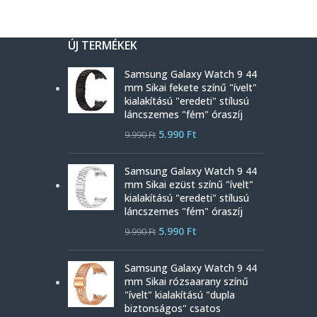
ÚJ TERMÉKEK
Samsung Galaxy Watch 9 44
mm Sikai fekete színű "ívelt"
kialakítású "eredeti" stílusú
láncszemes "fém" óraszíj
5.990
Ft
9.990
Ft
Samsung Galaxy Watch 9 44
mm Sikai ezüst színű "ívelt"
kialakítású "eredeti" stílusú
láncszemes "fém" óraszíj
5.990
Ft
9.990
Ft
Samsung Galaxy Watch 9 44
mm Sikai rózsaarany színű
"ívelt" kialakítású "dupla
biztonságos" csatos