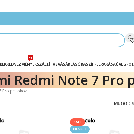
ÚJ
KEK
KEDVEZMÉNYEK
SZÁLLÍTÁS
VÁSÁRLÁS
ÓRASZÍJ FELRAKÁSA
ÜVEGFÓL
mi Redmi Note 7 Pro 
 Pro pc tokok
Mutat
SALE
KIEMELT