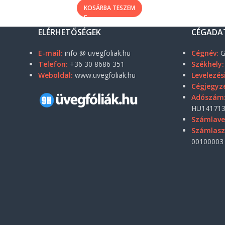
KOSÁRBA TESZEM
ELÉRHETŐSÉGEK
CÉGADA
E-mail:
info @ uvegfoliak.hu
Cégnév:
G
Telefon:
+36 30 8686 351
Székhely:
Weboldal:
www.uvegfoliak.hu
Levelezés
Cégjegyz
Adószám
HU141713
Számlave
Számlas
00100003