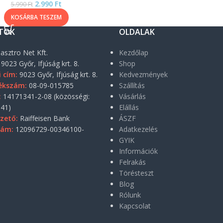
2.990
Ft
5.990
Ft
KOSÁRBA TESZEM
TOK
OLDALAK
asztro Net Kft.
Kezdőlap
9023 Győr, Ifjúság krt. 8.
Shop
i cím:
9023 Győr, Ifjúság krt. 8.
Kedvezmények
ékszám:
08-09-015785
Szállítás
:
14171341-2-08 (közösségi:
Vásárlás
41)
Elállás
zető:
Raiffeisen Bank
ÁSZF
zám:
12096729-00346100-
Adatkezelés
GYIK
Információk
Felrakás
Törésteszt
Blog
Rólunk
Kapcsolat