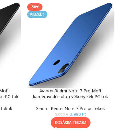
-50%
KIEMELT
Mofi
Xiaomi Redmi Note 7 Pro Mofi
te PC tok
kameravédős ultra vékony kék PC tok
 tokok
Xiaomi Redmi Note 7 Pro pc tokok
2.990
Ft
5.990
Ft
KOSÁRBA TESZEM