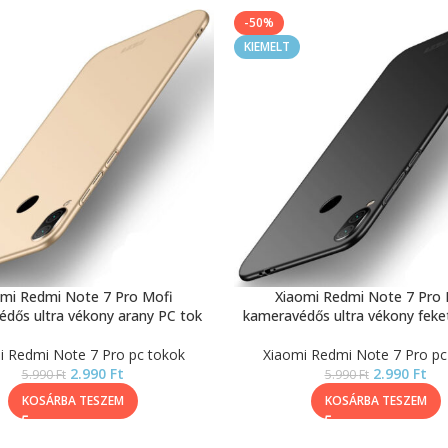
-50%
KIEMELT
omi Redmi Note 7 Pro Mofi
Xiaomi Redmi Note 7 Pro 
dős ultra vékony arany PC tok
kameravédős ultra vékony feke
i Redmi Note 7 Pro pc tokok
Xiaomi Redmi Note 7 Pro pc
2.990
Ft
2.990
Ft
5.990
Ft
5.990
Ft
KOSÁRBA TESZEM
KOSÁRBA TESZEM