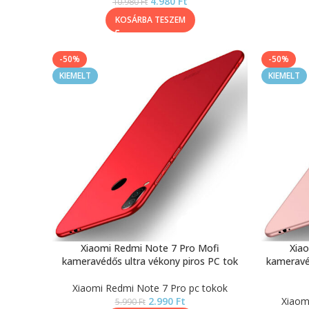
4.980
Ft
10.980
Ft
KOSÁRBA TESZEM
-50%
-50%
KIEMELT
KIEMELT
Xiaomi Redmi Note 7 Pro Mofi
Xia
kameravédős ultra vékony piros PC tok
kameravé
Xiaomi Redmi Note 7 Pro pc tokok
2.990
Ft
Xiaom
5.990
Ft