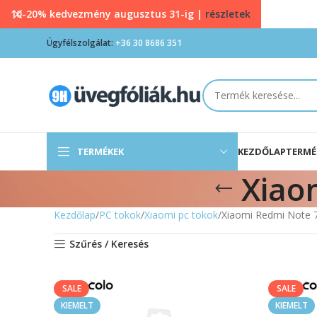
10-20% kedvezmény augusztus 31-ig |
részletek
Ügyfélszolgálat:
+36 30 8686 351
TERMÉKEK
KEZDŐLAP
TERMÉ
Xiao
Kezdőlap
PC tokok
Xiaomi pc tokok
Xiaomi Redmi Note 7
Szűrés / Keresés
SALE
SALE
KIEMELT
KIEMELT