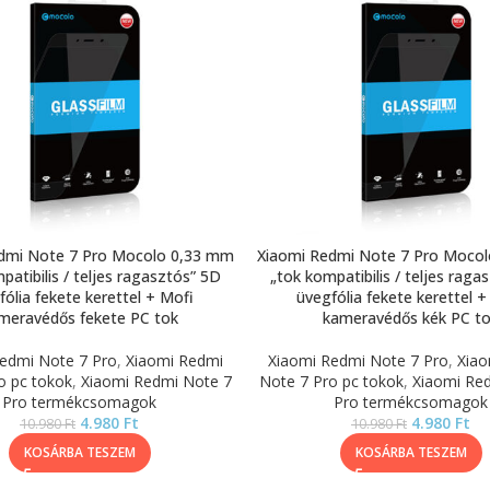
dmi Note 7 Pro Mocolo 0,33 mm
Xiaomi Redmi Note 7 Pro Moco
patibilis / teljes ragasztós” 5D
„tok kompatibilis / teljes raga
fólia fekete kerettel + Mofi
üvegfólia fekete kerettel +
meravédős fekete PC tok
kameravédős kék PC t
edmi Note 7 Pro
,
Xiaomi Redmi
Xiaomi Redmi Note 7 Pro
,
Xiao
o pc tokok
,
Xiaomi Redmi Note 7
Note 7 Pro pc tokok
,
Xiaomi Re
Pro termékcsomagok
Pro termékcsomagok
4.980
Ft
4.980
Ft
10.980
Ft
10.980
Ft
KOSÁRBA TESZEM
KOSÁRBA TESZEM