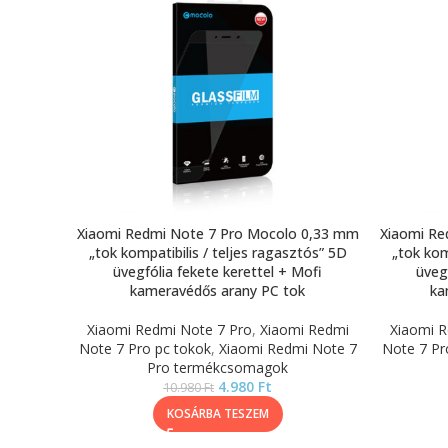
Xiaomi Redmi Note 7 Pro Mocolo 0,33 mm
Xiaomi Re
„tok kompatibilis / teljes ragasztós” 5D
„tok kom
üvegfólia fekete kerettel + Mofi
üveg
kameravédős arany PC tok
ka
Xiaomi Redmi Note 7 Pro
,
Xiaomi Redmi
Xiaomi R
Note 7 Pro pc tokok
,
Xiaomi Redmi Note 7
Note 7 Pr
Pro termékcsomagok
4.980
Ft
10.980
Ft
KOSÁRBA TESZEM