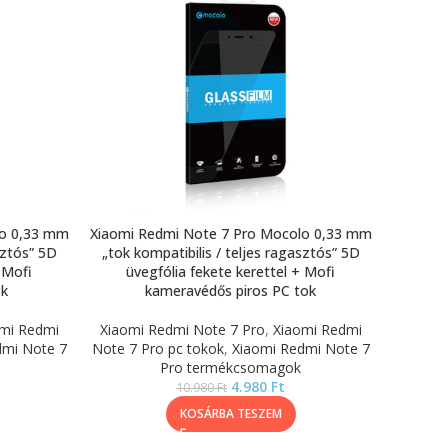
lo 0,33 mm
Xiaomi Redmi Note 7 Pro Mocolo 0,33 mm
sztós” 5D
„tok kompatibilis / teljes ragasztós” 5D
 Mofi
üvegfólia fekete kerettel + Mofi
ok
kameravédős piros PC tok
mi Redmi
Xiaomi Redmi Note 7 Pro
,
Xiaomi Redmi
dmi Note 7
Note 7 Pro pc tokok
,
Xiaomi Redmi Note 7
Pro termékcsomagok
4.980
Ft
10.980
Ft
KOSÁRBA TESZEM