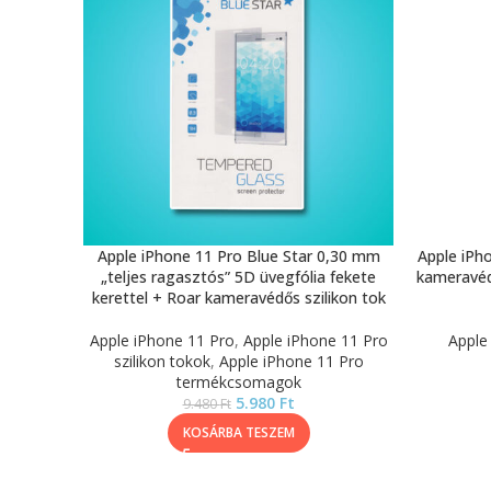
Apple iPhone 11 Pro Blue Star 0,30 mm
Apple iPho
„teljes ragasztós” 5D üvegfólia fekete
kameravédő
kerettel + Roar kameravédős szilikon tok
Apple iPhone 11 Pro
,
Apple iPhone 11 Pro
Apple
szilikon tokok
,
Apple iPhone 11 Pro
termékcsomagok
5.980
Ft
9.480
Ft
KOSÁRBA TESZEM