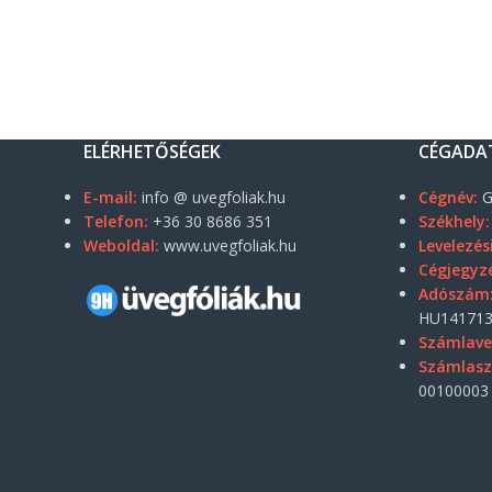
ELÉRHETŐSÉGEK
CÉGADA
E-mail:
info @ uvegfoliak.hu
Cégnév:
G
Telefon:
+36 30 8686 351
Székhely:
Weboldal:
www.uvegfoliak.hu
Levelezés
Cégjegyz
Adószám
HU141713
Számlave
Számlas
00100003