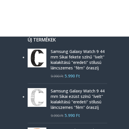
ÚJ TERMÉKEK
Samsung Galaxy Watch 9 44
mm Sikai fekete színű "ívelt"
kialakítású "eredeti" stílusú
láncszemes "fém" óraszíj
5.990
Ft
9.990
Ft
Samsung Galaxy Watch 9 44
mm Sikai ezüst színű "ívelt"
kialakítású "eredeti" stílusú
láncszemes "fém" óraszíj
5.990
Ft
9.990
Ft