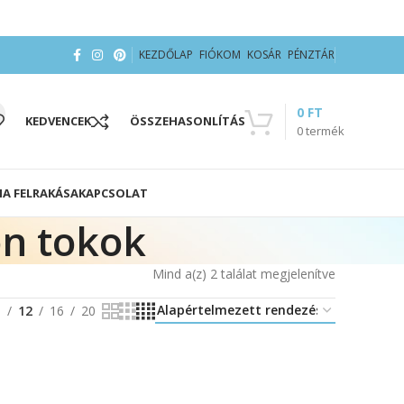
KEZDŐLAP
FIÓKOM
KOSÁR
PÉNZTÁR
0
FT
KEDVENCEK
ÖSSZEHASONLÍTÁS
0
termék
IA FELRAKÁSA
KAPCSOLAT
on tokok
Mind a(z) 2 találat megjelenítve
8
12
16
20