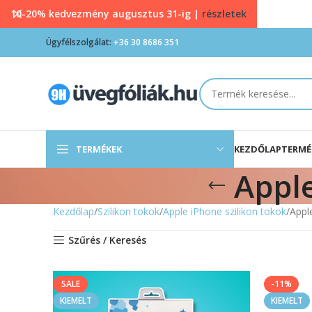
10-20% kedvezmény augusztus 31-ig |
részletek
Ügyfélszolgálat:
+36 30 8686 351
TERMÉKEK
KEZDŐLAP
TERMÉ
Apple
Kezdőlap
Szilikon tokok
Apple iPhone szilikon tokok
Appl
Szűrés / Keresés
SALE
-11%
KIEMELT
KIEMELT