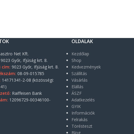
TOK
OLDALAK
asztro Net Kft.
Kezdőlap
9023 Győr, Ifjúság krt. 8.
Shop
i cím:
9023 Győr, Ifjúság krt. 8.
Kedvezmények
ékszám:
08-09-015785
Szállítás
:
14171341-2-08 (közösségi:
Vásárlás
41)
Elállás
zető:
Raiffeisen Bank
ÁSZF
zám:
12096729-00346100-
Adatkezelés
GYIK
Információk
Felrakás
Törésteszt
Blog