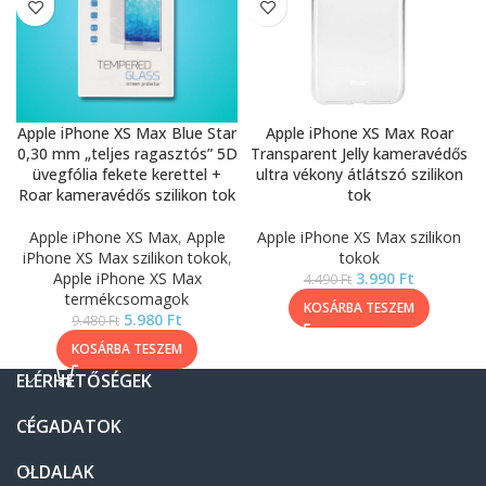
Apple iPhone XS Max Blue Star
Apple iPhone XS Max Roar
0,30 mm „teljes ragasztós” 5D
Transparent Jelly kameravédős
üvegfólia fekete kerettel +
ultra vékony átlátszó szilikon
Roar kameravédős szilikon tok
tok
Apple iPhone XS Max
,
Apple
Apple iPhone XS Max szilikon
iPhone XS Max szilikon tokok
,
tokok
Apple iPhone XS Max
3.990
Ft
4.490
Ft
termékcsomagok
KOSÁRBA TESZEM
5.980
Ft
9.480
Ft
KOSÁRBA TESZEM
ELÉRHETŐSÉGEK
CÉGADATOK
OLDALAK