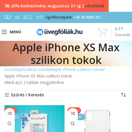
10-20% kedvezmény augusztus 31-ig |
részletek
0
0
FT
Ügyfélszolgálat:
+36 30 8686 351
0
FT
MENÜ
0
termék
Apple iPhone XS Max
szilikon tokok
Kezdőlap
Szilikon tokok
Apple iPhone szilikon tokok
Apple iPhone XS Max szilikon tokok
Mind a(z) 2 találat megjelenítve
Szűrés / Keresés
SALE
-11%
KIEMELT
KIEMELT