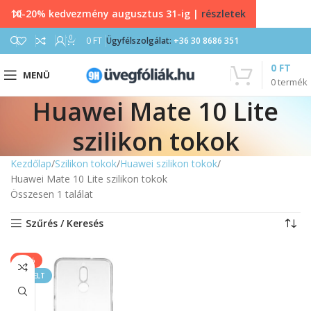
10-20% kedvezmény augusztus 31-ig |
részletek
0
0
FT
Ügyfélszolgálat:
+36 30 8686 351
0
FT
MENÜ
0
termék
Huawei Mate 10 Lite
szilikon tokok
Kezdőlap
Szilikon tokok
Huawei szilikon tokok
Huawei Mate 10 Lite szilikon tokok
Összesen 1 találat
Szűrés / Keresés
-11%
KIEMELT