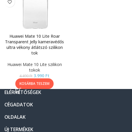
Huawei Mate 10 Lite Roar
Transparent Jelly kameravédős
ultra vékony átlátszó szilikon
tok
Huawei Mate 10 Lite szilikon
tokok
3.990
Ft
4.490
Ft
KOSÁRBA TESZEM
ELÉRHETŐSÉGEK
CÉGADATOK
OLDALAK
ÚJ TERMÉKEK