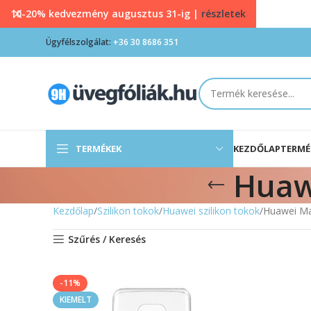
10-20% kedvezmény augusztus 31-ig |
részletek
Ügyfélszolgálat:
+36 30 8686 351
TERMÉKEK
KEZDŐLAP
TERMÉ
Huawe
Kezdőlap
Szilikon tokok
Huawei szilikon tokok
Huawei Mat
Szűrés / Keresés
-11%
KIEMELT