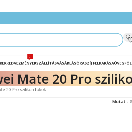
ÚJ
KEK
KEDVEZMÉNYEK
SZÁLLÍTÁS
VÁSÁRLÁS
ÓRASZÍJ FELRAKÁSA
ÜVEGFÓL
i Mate 20 Pro szilik
e 20 Pro szilikon tokok
Mutat