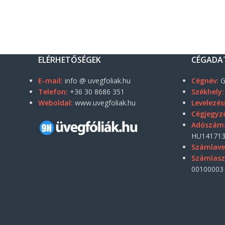
ELÉRHETŐSÉGEK
CÉGADA
E-mail:
info @ uvegfoliak.hu
Cégnév:
G
Telefon:
+36 30 8686 351
Székhely:
Weboldal:
www.uvegfoliak.hu
Levelezés
Cégjegyz
Adószám
HU141713
Számlave
Számlas
00100003