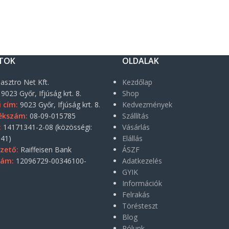
TOK
OLDALAK
asztro Net Kft.
Kezdőlap
9023 Győr, Ifjúság krt. 8.
Shop
i cím:
9023 Győr, Ifjúság krt. 8.
Kedvezmények
ékszám:
08-09-015785
Szállítás
:
14171341-2-08 (közösségi:
Vásárlás
41)
Elállás
zető:
Raiffeisen Bank
ÁSZF
zám:
12096729-00346100-
Adatkezelés
GYIK
Információk
Felrakás
Törésteszt
Blog
Rólunk