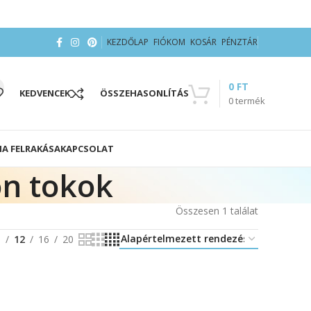
KEZDŐLAP
FIÓKOM
KOSÁR
PÉNZTÁR
0
FT
KEDVENCEK
ÖSSZEHASONLÍTÁS
0
termék
IA FELRAKÁSA
KAPCSOLAT
on tokok
Összesen 1 találat
8
12
16
20