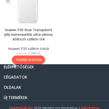
Huawei P30 Roar Transparent
Jelly kameravédős ultra vékony
átlátszó szilikon tok
Huawei P30 szilikon tokok
3.990
Ft
4.490
Ft
TOVÁBB OLVASOM
ELÉRHETŐSÉGEK
CÉGADATOK
OLDALAK
ÚJ TERMÉKEK
ÜvegFóliák.hu
2026 Minden jog fenntartva |
Készítette: