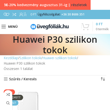
10-20% kedvezmény augusztus 31-ig |
részletek
0
0
FT
Ügyfélszolgálat:
+36 30 8686 351
0
FT
MENÜ
0
termék
Huawei P30 szilikon
tokok
Kezdőlap
Szilikon tokok
Huawei szilikon tokok
Huawei P30 szilikon tokok
Összesen 1 találat
Szűrés / Keresés
-11%
ELFOGYOTT
KIEMELT